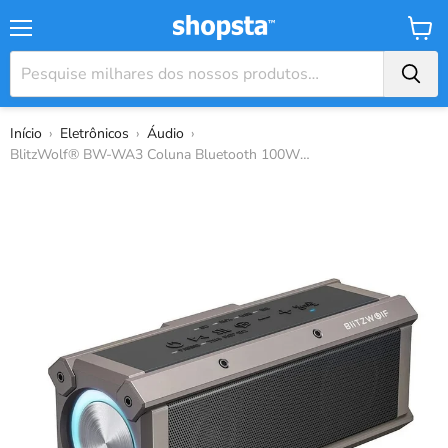
Menu
Carrin
Início
›
Eletrônicos
›
Áudio
›
BlitzWolf® BW-WA3 Coluna Bluetooth 100W Co...