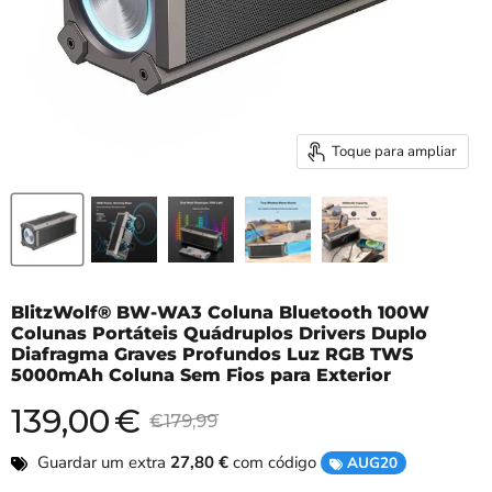
Toque para ampliar
BlitzWolf® BW-WA3 Coluna Bluetooth 100W
Colunas Portáteis Quádruplos Drivers Duplo
Diafragma Graves Profundos Luz RGB TWS
5000mAh Coluna Sem Fios para Exterior
139,00
€
Preço atual
Preço original
€179,99
Guardar um extra
27,80
€
com código
AUG20