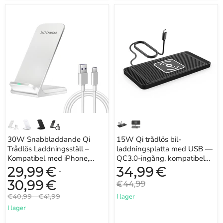
30W
15W
Snabbladdande
Qi
Qi
trådlös
Trådlös
bil-
Laddningsställ
laddningsplatta
–
med
Kompatibel
USB
med
—
iPhone,
QC3.0-
Samsung,
ingång,
Xiaomi
kompatibel
och
med
Huawei
iPhone
11–
16
och
30W Snabbladdande Qi
15W Qi trådlös bil-
Qi-
Trådlös Laddningsställ –
enheter
laddningsplatta med USB —
Kompatibel med iPhone,
QC3.0-ingång, kompatibel
Samsung, Xiaomi och Huawei
med iPhone 11–16 och Qi-
Nuvarande
29,99
€
34,99
€
-
pris
enheter
30,99
€
Originalpris
€44,99
Originalpris
Originalpris
€40,99
-
€41,99
I lager
I lager