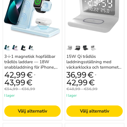
hopfällbar
med
trådlös
väckarklocka
laddare
och
—
termometer
18W
(USB-
snabbladdning
C)
för
iPhone,
iWatch
och
AirPods
3-i-1 magnetisk hopfällbar
15W Qi trådlös
trådlös laddare — 18W
laddningsställning med
snabbladdning för iPhone,
väckarklocka och termometer
iWatch och AirPods
(USB-C)
42,99
€
36,99
€
-
-
43,99
€
42,99
€
Originalpris
Originalpris
Originalpris
Originalpris
€54,99
-
€56,99
€48,99
-
€56,99
I lager
I lager
Välj alternativ
Välj alternativ