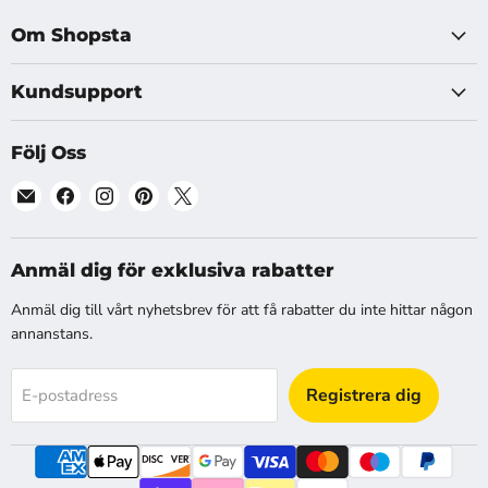
Om Shopsta
Kundsupport
Följ Oss
Hitta
Hitta
Hitta
Hitta
Hitta
oss
oss
oss
oss
oss
på
på
på
på
på
E-
Facebook
Instagram
Pinterest
X
Anmäl dig för exklusiva rabatter
post
Anmäl dig till vårt nyhetsbrev för att få rabatter du inte hittar någon
annanstans.
Registrera dig
E-postadress