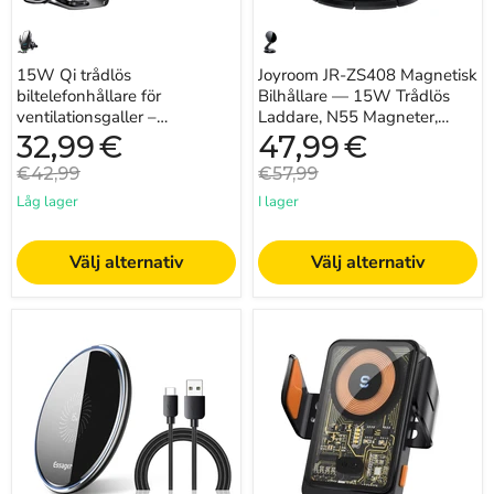
Rotation
15W Qi trådlös
Joyroom JR-ZS408 Magnetisk
biltelefonhållare för
Bilhållare — 15W Trådlös
ventilationsgaller –
Laddare, N55 Magneter,
Snabbladdning & automatisk
360° Rotation
Nuvarande
Nuvarande
32,99
€
47,99
€
pris
pris
greppfunktion
Originalpris
Originalpris
€42,99
€57,99
Låg lager
I lager
Välj alternativ
Välj alternativ
15W
15W
Qi
Qi
trådlös
trådlös
laddningsplatta
bil-
—
laddare
Snabbladdare
för
för
ventilationsgaller
iPhone,
—
Samsung
telefonhållare
och
för