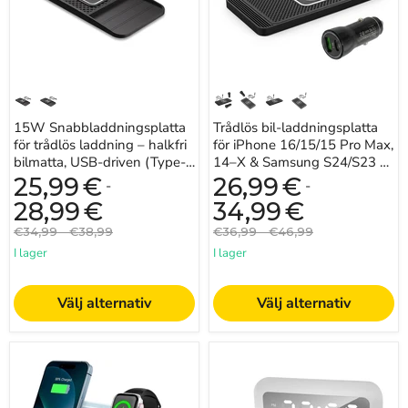
USB-
14–
driven
X
(Type-
&
C
Samsung
eller
S24/S23
USB)
—
silikonplatta,
15W
15W Snabbladdningsplatta
Trådlös bil-laddningsplatta
snabbladdning
för trådlös laddning – halkfri
för iPhone 16/15/15 Pro Max,
bilmatta, USB-driven (Type-C
14–X & Samsung S24/S23 —
eller USB)
silikonplatta, 15W
25,99
€
26,99
€
-
-
snabbladdning
28,99
€
34,99
€
Originalpris
Originalpris
Originalpris
Originalpris
€34,99
-
€38,99
€36,99
-
€46,99
I lager
I lager
Välj alternativ
Välj alternativ
3-
15W
i-
Qi
1
trådlös
magnetisk
laddningsställning