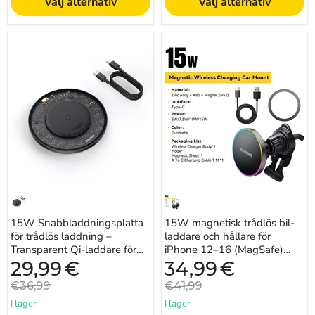
Välj alternativ
Välj alternativ
15W
15W
Snabbladdningsplatta
magnetisk
för
trådlös
trådlös
bil-
laddning
laddare
–
och
Transparent
hållare
Qi-
för
laddare
iPhone
för
12–
iPhone
16
och
(MagSafe)
Android
med
RGB
15W Snabbladdningsplatta
15W magnetisk trådlös bil-
för trådlös laddning –
laddare och hållare för
Transparent Qi-laddare för
iPhone 12–16 (MagSafe)
iPhone och Android
med RGB
Nuvarande
Nuvarande
29,99
€
34,99
€
pris
pris
Originalpris
Originalpris
€36,99
€41,99
I lager
I lager