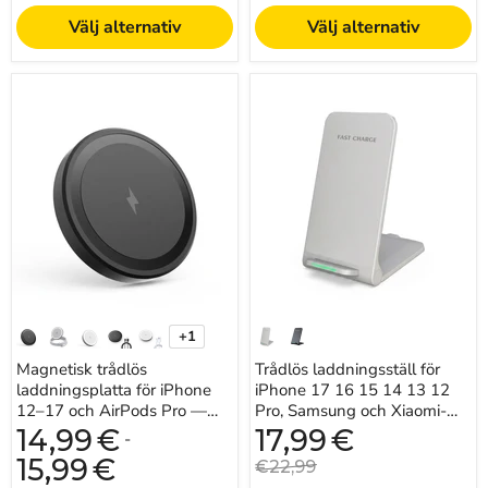
Välj alternativ
Välj alternativ
Magnetisk
Trådlös
trådlös
laddningsställ
laddningsplatta
för
för
iPhone
iPhone
17
12–
16
17
15
och
14
AirPods
13
Pro
12
—
Pro,
15W
Samsung
MagSafe-
och
stil
Xiaomi-
+1
telefoner
Växla
(USB-
färgprover
Magnetisk trådlös
Trådlös laddningsställ för
C,
laddningsplatta för iPhone
utan
iPhone 17 16 15 14 13 12
kabel)
12–17 och AirPods Pro —
Pro, Samsung och Xiaomi-
15W MagSafe-stil
telefoner (USB-C, utan kabel)
Nuvarande
14,99
€
17,99
€
-
pris
15,99
€
Originalpris
€22,99