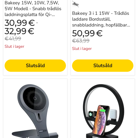
Bakeey 15W, 10W, 7,5W,
-
Perfekt
5W Modell - Snabb trådlös
Idealisk
för
Bakeey 3 i 1 15W - Trådlös
för
iPhone
laddningsplatta för Qi-
iPhone
14
laddare Bordsställ,
aktiverade smartphones -
30,99
€
-
14
Pro
snabbladdning, hopfällbar
Idealisk för iPhone ...
Pro
Max,
32,99
€
sängkant
Nuvarande
50,99
€
Max,
Apple
pris
Universalkompatibilitet -
Originalpris
iPhone
€41,99
Watch
Originalpris
€63,99
Perfekt f...
13,
och
Slut i lager
iPhone
hörlurar
Slut i lager
12,
Samsung
och
Slutsåld
Slutsåld
Xiaomi
användare
NILLKIN
3
MagStand
i
Model
1
-
snabb
Magnetic
trådlös
Fast
laddare
Wireless
bordslampa
Charger
-
Stand
Laddningsstation
Holder,
för
15W
iPhone