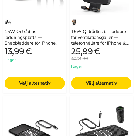
AirPods
iPhone
&
Samsung
15W Qi trådlös
15W Qi trådlös bil-laddare
laddningsplatta —
för ventilationsgaller —
Snabbladdare för iPhone,
telefonhållare för iPhone &
Samsung och AirPods
Samsung
Nuvarande
13,99
€
25,99
€
pris
Originalpris
€28,99
I lager
I lager
Välj alternativ
Välj alternativ
15W
Trådlös
Snabbladdningsplatta
bil-
för
laddningsplatta
trådlös
för
laddning
iPhone
–
16/15/15
halkfri
Pro
bilmatta,
Max,