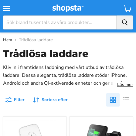
Meny
Varuk
Trådlösa laddare
Hem
Trådlösa laddare
Kliv in i framtidens laddning med vårt utbud av trådlösa
laddare. Dessa eleganta, trådlösa laddare stöder iPhone,
Android och andra QI-aktiverade enheter och ger snabba
Läs mer
laddningshastigheter på upp till 15W. Perfekt för att rensa
ut din arbetsyta eller nattduksbord, vårt utbud av trådlösa
Filter
Sortera efter
laddare erbjuder effektiva, sladdfria lösningar. Oavsett om
du är en Samsung-användare, iPhone-entusiast eller en
Snabbladdningsställ
3
Android-älskare, tillgodoser vår kollektion alla dina behov.
för
i
Upplev enkel laddning och bibehåll din enhets batterihälsa
trådlös
1