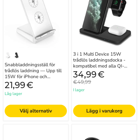
laddning
Multi
med våra avancerade trådlösa laddare. Njut av
—
Device
bekvämligheten med trådfri ström idag.
Upp
15W
till
trådlös
15W
laddningsdocka
för
-
iPhone
kompatibel
och
med
Samsung
alla
QI-
aktiverade
3 i 1 Multi Device 15W
enheter
trådlös laddningsdocka -
Snabbladdningsställ för
kompatibel med alla QI-
trådlös laddning — Upp till
aktiverade enheter
Nuvarande
34,99
€
15W för iPhone och
pris
Originalpris
€49,99
Samsung
21,99
€
I lager
Låg lager
Välj alternativ
Lägg i varukorg
Bärbar
Biltrådlös
30W
laddare
trådlös
och