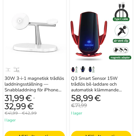
30W
Q3
3-
Smart
i-
Sensor
1
15W
magnetisk
trådlös
trådlös
bil-
laddningsställning
laddare
—
och
Snabbladdning
automatisk
för
klämmande
iPhone
telefonhållare
12–
—
17,
Qi-
Apple
kompatibel
Watch
(serierna
30W 3-i-1 magnetisk trådlös
Q3 Smart Sensor 15W
2–
8
laddningsställning —
trådlös bil-laddare och
&
Snabbladdning för iPhone
automatisk klämmande
SE)
12–17, Apple Watch
telefonhållare — Qi-
Nuvarande
31,99
€
58,99
€
-
och
pris
(serierna 2–8 & SE) och ...
kompatibel
AirPods
32,99
€
Originalpris
€71,99
Originalpris
Originalpris
€41,99
-
€42,99
I lager
I lager