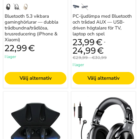
laptop
och
spel
Bluetooth 5.3 vikbara
PC-ljudlimpa med Bluetooth
gaminghörlurar — dubbla
och trådad AUX — USB-
trådbundna/trådlösa,
driven högtalare för TV,
brusreducering (iPhone &
laptop och spel
Xiaomi)
23,99
€
-
22,99
€
24,99
€
I lager
Originalpris
Originalpris
€29,99
-
€30,99
I lager
Välj alternativ
Välj alternativ
TWS
Fusion
Bluetooth
A71
5.3
Gaming
Spelöronsnäckor
Headset
–
(kompatibelt
Låg
med
latens
PC,
stereo
PS5,
med
PS4,