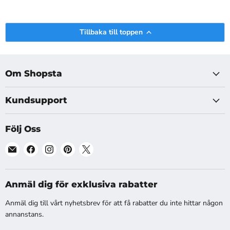
Tillbaka till toppen
Om Shopsta
Kundsupport
Följ Oss
Hitta
Hitta
Hitta
Hitta
Hitta
oss
oss
oss
oss
oss
på
på
på
på
på
E-
Facebook
Instagram
Pinterest
X
Anmäl dig för exklusiva rabatter
post
Anmäl dig till vårt nyhetsbrev för att få rabatter du inte hittar någon
annanstans.