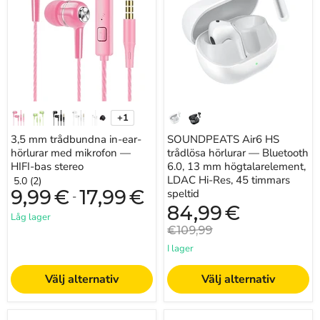
ear-
hörlurar
hörlurar
—
med
Bluetooth
mikrofon
6.0,
—
13
HIFI-
mm
bas
högtalarelement,
stereo
LDAC
Hi-
Res,
+1
45
Växla
timmars
färgprover
3,5 mm trådbundna in-ear-
SOUNDPEATS Air6 HS
speltid
hörlurar med mikrofon —
trådlösa hörlurar — Bluetooth
HIFI-bas stereo
6.0, 13 mm högtalarelement,
LDAC Hi-Res, 45 timmars
5.0 (2)
9,99
€
17,99
€
speltid
-
Nuvarande
84,99
€
Låg lager
pris
Originalpris
€109,99
I lager
Välj alternativ
Välj alternativ