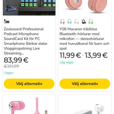
Bärbar
med
dator
huvudband
Vlogginspelning
för
Live
barn
Streaming
och
YouTube
spel
Zealsound Professional
Y08 Macaron trådlösa
Podcast Microphone
Bluetooth-hörlurar med
SoundCard Kit för PC
mikrofon — stereohörlurar
Smartphone Bärbar dator
med huvudband för barn och
Vlogginspelning Live
spel
Streaming...
11,99
€
13,99
€
-
Nuvarande
83,99
€
pris
Låg lager
Originalpris
€101,99
I lager
Välj alternativ
Välj alternativ
3,5
SOUNDPEATS
mm
Air6
trådbundna
HS
in-
trådlösa