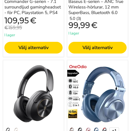
Commander G-serien - 7.1
Baseus E-serien – ANC True
surroundljud gamingheadset
Wireless-hörlurar, 12 mm
- för PC, Playstation 5, PS4
SuperBass, Bluetooth 6.0
Nuvarande
109,95
€
5.0 (3)
pris
99,99
€
Originalpris
€159,95
I lager
I lager
Välj alternativ
Välj alternativ
Focus
Oneodio
A6
Upgrade
-
A70
Trådlösa
Trådlösa
Bluetooth
Bluetooth-
6.0-
hörlurar
hörlurar
Over
med
Ear
aktiv
Hi-
brusreducering
Res
48dB,
Audio
över
Type
örat,
C
högupplöst
Bluetooth-
+1
ljud,
headset