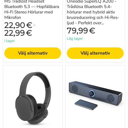
M5 Trådlöst Headset
Oneodio SuperEQ A200 -
-
Bluetooth 5.3 — Hopfällbara
Perfekt
Trådlösa Bluetooth 5.4-
over-
Hi-Fi Stereo Hörlurar med
hörlurar med hybrid aktiv
ear
Mikrofon
brusreducering och Hi-Res-
headset
ljud - Perfekt over...
22,90
€
med
-
79,99
€
6-
22,99
€
mikrofon
AI
Låg lager
I lager
ENC
för
akustiska
Välj alternativ
Välj alternativ
entusiaster
Bluetooth
PC-
5.3
ljudlimpa
vikbara
med
gaminghörlurar
Bluetooth
—
och
dubbla
trådad
trådbundna/trådlösa,
AUX
brusreducering
—
(iPhone
USB-
&
driven
Xiaomi)
högtalare
för
TV,