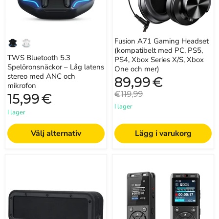
ANC
Xbox
och
Series
mikrofon
X/S,
Xbox
One
Fusion A71 Gaming Headset
och
(kompatibelt med PC, PS5,
mer)
TWS Bluetooth 5.3
PS4, Xbox Series X/S, Xbox
Spelöronsnäckor – Låg latens
One och mer)
stereo med ANC och
Nuvarande
89,99
€
mikrofon
pris
Originalpris
€119,99
15,99
€
I lager
I lager
Välj alternativ
Lägg i varukorg
50W
Större
6600mAh
skärm
bärbar
USB-
trådlös
C
Bluetooth-
uppladdningsbar
högtalare
röstinspelare
-
med
IPX7
brusreducering