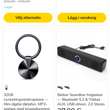
Originalpris
Originalpris
€35,99
-
€36,99
I lager
Välj alternativ
Lägg i varukorg
32GB
Bärbar
nyckelringsröstinspelare
Soundbar-
—
högtalare
Mini
—
digital
Bluetooth
diktafon,
5.3
MP3-
&
spelare
Trådad
med
AUX,
brusreducering
USB-
driven,
2.0
Stereo
32GB
Bärbar Soundbar-högtalare
nyckelringsröstinspelare —
— Bluetooth 5.3 & Trådad
Mini digital diktafon, MP3-
AUX, USB-driven, 2.0 Stereo
spelare med brusreducering
Nuvarande