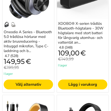
med
högtalare
aktiv
med
brusreducering
stort
-
batteri
Inbyggd
för
mikrofon,
långvarig
XDOBO® X-serien trådlös
Type
utomhus-
Bluetooth-högtalare - 30W
C-
och
Oneodio A Series - Bluetooth
laddning
vattentät
högtalare med stort batteri
och
5.0 trådlösa hörlurar med
användning
för långvarig utomhus- och
bärväska
aktiv brusreducering -
vattentät an...
-
Inbyggd mikrofon, Type C-
4.8 (348)
Förlängd
laddning och b...
Nuvarande
109,00
€
2-
pris
4.7 (528)
årsgaranti
Originalpris
€149,99
Nuvarande
149,95
€
ingår
pris
I lager
Originalpris
€199,95
I lager
Välj alternativ
Lägg i varukorg
SOMiC
Commander
G-
G
serien
Series