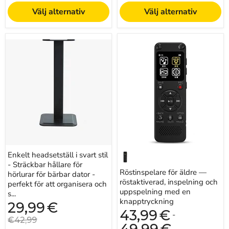
Välj alternativ
Välj alternativ
Enkelt
Röstinspelare
headsetställ
för
i
äldre
svart
—
stil
röstaktiverad,
-
inspelning
Sträckbar
och
hållare
uppspelning
för
med
hörlurar
en
för
knapptryckning
bärbar
dator
-
Enkelt headsetställ i svart stil
perfekt
- Sträckbar hållare för
för
Röstinspelare för äldre —
att
hörlurar för bärbar dator -
organisera
röstaktiverad, inspelning och
perfekt för att organisera och
och
uppspelning med en
s...
skydda
knapptryckning
Nuvarande
29,99
€
dina
pris
43,99
€
hörlurar
-
Originalpris
€42,99