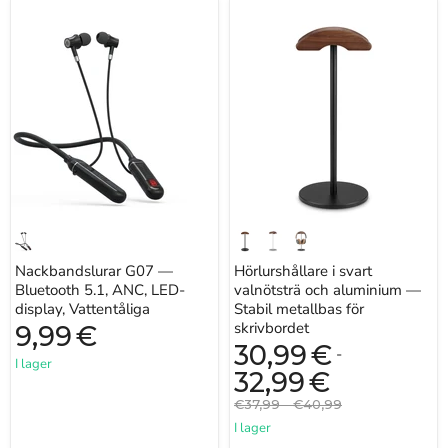
Nackbandslurar
Hörlurshållare
G07
i
—
svart
Bluetooth
valnötsträ
5.1,
och
ANC,
aluminium
LED-
—
display,
Stabil
Vattentåliga
metallbas
för
skrivbordet
Nackbandslurar G07 —
Hörlurshållare i svart
Bluetooth 5.1, ANC, LED-
valnötsträ och aluminium —
display, Vattentåliga
Stabil metallbas för
skrivbordet
9,99
€
30,99
€
-
I lager
32,99
€
Originalpris
Originalpris
€37,99
-
€40,99
I lager