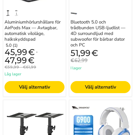
bärbar
dator
och
PC
Aluminiumhörlurshållare för
Bluetooth 5.0 och
AirPods Max — Avtagbar,
trådbunden USB-ljudlist —
automatisk viloläge,
4D surroundljud med
halkskyddspad
subwoofer för bärbar dator
och PC
5.0 (1)
45,99
€
Nuvarande
51,99
€
-
pris
47,99
€
Originalpris
€62,99
Originalpris
Originalpris
€59,99
-
€61,99
I lager
Låg lager
Välj alternativ
Välj alternativ
Studiospecifik
L80
klämfäste
Lättvikts
för
Gamingheadset
högtalarstativ
med
—
tre
Höjdjusterbar
lägen
skrivbordsplattform
—