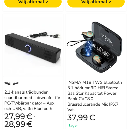
Välj alternativ
Välj alternativ
2.1-
INSMA
kanals
M18
trådbunden
TWS
soundbar
bluetooth
med
5.1
subwoofer
hörlurar
för
9D
PC/TV/bärbar
HiFi
dator
Stereo
–
Bas
Aux
Stor
och
Kapacitet
USB,
Power
valfri
Bank
INSMA M18 TWS bluetooth
Bluetooth
CVC8.0
5.1 hörlurar 9D HiFi Stereo
Brusreducerande
2.1-kanals trådbunden
Mic
Bas Stor Kapacitet Power
soundbar med subwoofer för
IPX7
Bank CVC8.0
Vattentät
PC/TV/bärbar dator – Aux
Brusreducerande Mic IPX7
Sport
och USB, valfri Bluetooth
Vat...
Hörlurar
27,99
€
37,99
€
Heaset
-
28,99
€
I lager