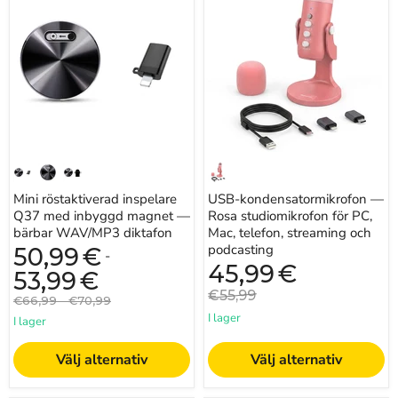
inspelare
—
Q37
Rosa
med
studiomikrofon
inbyggd
för
magnet
PC,
—
Mac,
bärbar
telefon,
WAV/MP3
streaming
diktafon
och
podcasting
Mini röstaktiverad inspelare
USB-kondensatormikrofon —
Q37 med inbyggd magnet —
Rosa studiomikrofon för PC,
bärbar WAV/MP3 diktafon
Mac, telefon, streaming och
podcasting
50,99
€
-
Nuvarande
45,99
€
53,99
€
pris
Originalpris
€55,99
Originalpris
Originalpris
€66,99
-
€70,99
I lager
I lager
Välj alternativ
Välj alternativ