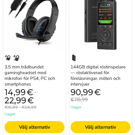
trådbundet
röstinspelare
gamingheadset
—
med
röstaktiverad
mikrofon
för
för
föreläsningar,
PS4,
möten
PC
och
och
intervjuer
smartphones
3,5 mm trådbundet
144GB digital röstinspelare
gamingheadset med
— röstaktiverad för
mikrofon för PS4, PC och
föreläsningar, möten och
smartphones
intervjuer
Nuvarande
14,99
€
90,99
€
-
pris
22,99
€
Originalpris
€115,99
Originalpris
Originalpris
€16,99
-
€26,99
I lager
I lager
Välj alternativ
Välj alternativ