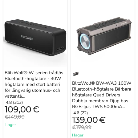
/
BlitzWolf®
BlitzWolf®
XBOX
W-
BW-
/
serien
WA3
Switch
trådlös
100W
Bluetooth-
Bluetooth-
högtalare
högtalare
-
Bärbara
30W
högtalare
högtalare
Quad
med
Drivers
stort
Dubbla
batteri
membran
för
Djup
långvarig
bas
BlitzWolf® W-serien trådlös
utomhus-
RGB-
Bluetooth-högtalare - 30W
och
ljus
BlitzWolf® BW-WA3 100W
vattentät
TWS
högtalare med stort batteri
användning
5000mAh
Bluetooth-högtalare Bärbara
för långvarig utomhus- och
Trådlös
högtalare Quad Drivers
vattentä...
utomhushögtalare
Dubbla membran Djup bas
4.8 (313)
RGB-ljus TWS 5000mA...
Nuvarande
109,00
€
pris
4.6 (22)
Originalpris
€149,00
Nuvarande
139,00
€
pris
I lager
Originalpris
€179,99
I lager