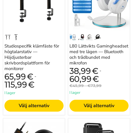
för
Bluetooth
monitorer
och
trådbundet
med
mikrofon
Studiospecifik klämfäste för
L80 Lättvikts Gamingheadset
högtalarstativ —
med tre lägen — Bluetooth
Höjdjusterbar
och trådbundet med
skrivbordsplattform för
mikrofon
monitorer
38,99
€
-
65,99
€
-
60,99
€
115,99
€
Originalpris
Originalpris
€45,99
-
€73,99
I lager
I lager
Välj alternativ
Välj alternativ
3,5
144GB
mm
digital