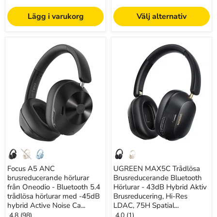
Lägg i varukorg
Välj alternativ
Focus
UGREEN
A5
MAX5C
ANC
Trådlösa
brusreducerande
Brusreducerande
hörlurar
Bluetooth
från
Hörlurar
Oneodio
-
-
43dB
Bluetooth
Hybrid
5.4
Aktiv
trådlösa
Brusreducering,
hörlurar
Hi-
med
Res
-45dB
LDAC,
hybrid
75H
Active
Spatial
Focus A5 ANC
UGREEN MAX5C Trådlösa
Noise
Audio
Cancelling
brusreducerande hörlurar
Headset
Brusreducerande Bluetooth
Over-
Hörlurar
från Oneodio - Bluetooth 5.4
Hörlurar - 43dB Hybrid Aktiv
Ear
-
trådlösa hörlurar med -45dB
Brusreducering, Hi-Res
Headset,
Idealisk
hybrid Active Noise Ca...
LDAC, 75H Spatial...
ENC
för
4.8 (98)
4.0 (1)
Mic,
brusfri