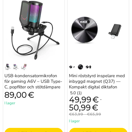
USB-
Mini
kondensatormikrofon
röststyrd
för
inspelare
gaming
med
A6V
inbyggd
–
magnet
USB
(Q37)
Type-
—
C,
Kompakt
popfilter
digital
och
diktafon
stötdämpare
USB-kondensatormikrofon
Mini röststyrd inspelare med
för gaming A6V – USB Type-
inbyggd magnet (Q37) —
C, popfilter och stötdämpare
Kompakt digital diktafon
89,00
€
5.0 (1)
49,99
€
-
I lager
50,99
€
Originalpris
Originalpris
€63,99
-
€65,99
I lager