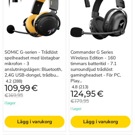
-
Wireless
Trådlöst
Edition
spelheadset
-
med
160
löstagbar
timmars
mikrofon
batteritid
-
-
3
7.1
anslutningslägen:
surroundljud
Bluetooth,
trådlöst
2,4G
gamingheadset
SOMiC G-serien - Trådlöst
Commander G Series
USB-
-
spelheadset med löstagbar
Wireless Edition - 160
dongel,
För
trådbunden
PC,
mikrofon - 3
timmars batteritid - 7.1
3,5
Playstation
anslutningslägen: Bluetooth,
surroundljud trådlöst
mm
5,
2,4G USB-dongel, trådbu...
gamingheadset - För PC,
-
PS4,
Play...
4.2 (288)
Kompatibel
Switch
Nuvarande
109,99
€
4.8 (213)
med
&
pris
Nuvarande
124,95
€
PS5
Mer
Originalpris
€169,95
pris
/
Originalpris
€179,95
PS4
I lager
/
I lager
PC
/
Dator
Lägg i varukorg
Lägg i varukorg
/
Telefon