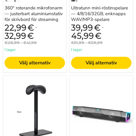
360° roterande mikrofonarm
Ultratunn mini-röstinspelare
— justerbart aluminiumstativ
— 4/8/16/32GB, enknapps
för skrivbord för streaming
WAV/MP3-spelare
22,99
€
39,99
€
-
-
32,99
€
45,99
€
Originalpris
Originalpris
Originalpris
Originalpris
€28,99
-
€41,99
€51,99
-
€59,99
I lager
I lager
Välj alternativ
Välj alternativ
Aluminiumhörlurshållare
Bluetooth
för
5.0
AirPods
och
Max
trådbunden
—
USB-
Avtagbar,
ljudlist
automatisk
—
viloläge,
4D
halkskyddspad
surroundljud
med
subwoofer
för