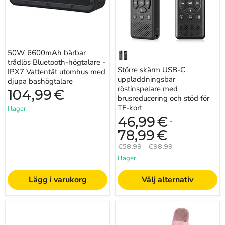
Vattentät
och
utomhus
stöd
med
för
djupa
TF-
bashögtalare
kort
50W 6600mAh bärbar
trådlös Bluetooth-högtalare -
Större skärm USB-C
IPX7 Vattentät utomhus med
uppladdningsbar
djupa bashögtalare
röstinspelare med
104,99
€
brusreducering och stöd för
TF-kort
I lager
46,99
€
-
78,99
€
Originalpris
Originalpris
€58,99
-
€98,99
I lager
Lägg i varukorg
Välj alternativ
Mini
USB-
röstaktiverad
kondensatormikrofon