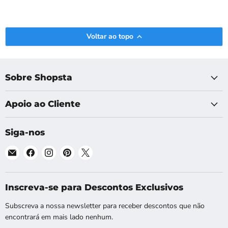
Voltar ao topo
Sobre Shopsta
Apoio ao Cliente
Siga-nos
Email
Encontre-
Encontre-
Encontre-
Encontre-
Shopsta
nos
nos
nos
nos
EU
no
no
no
no
Facebook
Instagram
Pinterest
X
Inscreva-se para Descontos Exclusivos
Subscreva a nossa newsletter para receber descontos que não
encontrará em mais lado nenhum.