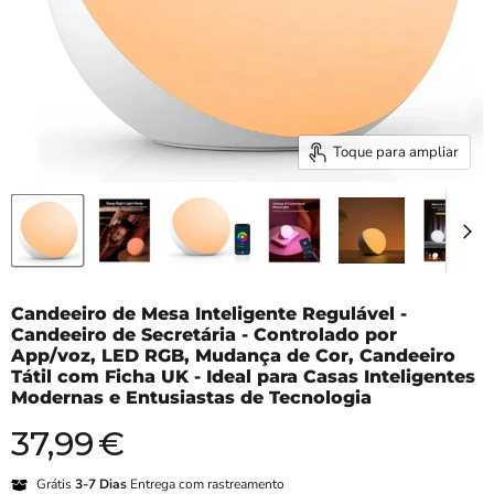
Toque para ampliar
Candeeiro de Mesa Inteligente Regulável -
Candeeiro de Secretária - Controlado por
App/voz, LED RGB, Mudança de Cor, Candeeiro
Tátil com Ficha UK - Ideal para Casas Inteligentes
Modernas e Entusiastas de Tecnologia
37,99
€
Preço atual
Grátis
3-7 Dias
Entrega com rastreamento