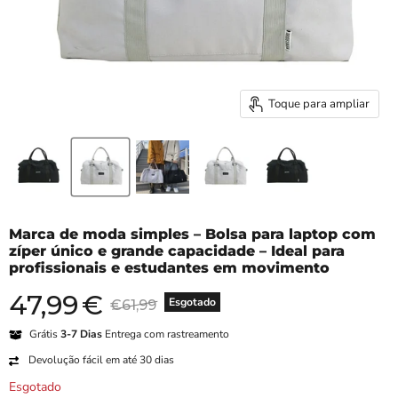
Toque para ampliar
Marca de moda simples – Bolsa para laptop com
zíper único e grande capacidade – Ideal para
profissionais e estudantes em movimento
47,99
€
Preço atual
Preço original
Esgotado
€61,99
Grátis
3-7 Dias
Entrega com rastreamento
Devolução fácil em até 30 dias
Esgotado