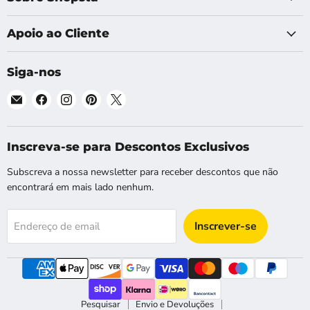
Apoio ao Cliente
Siga-nos
Email
Encontre-
Encontre-
Encontre-
Encontre-
Shopsta
nos
nos
nos
nos
EU
no
no
no
no
Facebook
Instagram
Pinterest
X
Inscreva-se para Descontos Exclusivos
Subscreva a nossa newsletter para receber descontos que não
encontrará em mais lado nenhum.
Inscrever-se
Endereço de email
Pesquisar
Envio e Devoluções