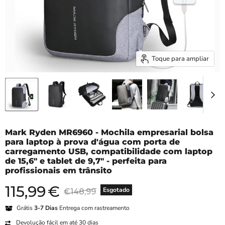
Toque para ampliar
Mark Ryden MR6960 - Mochila empresarial bolsa
para laptop à prova d'água com porta de
carregamento USB, compatibilidade com laptop
de 15,6" e tablet de 9,7" - perfeita para
profissionais em trânsito
115,99
€
Preço atual
Preço original
Esgotado
€148,99
Grátis
3-7 Dias
Entrega com rastreamento
Devolução fácil em até 30 dias