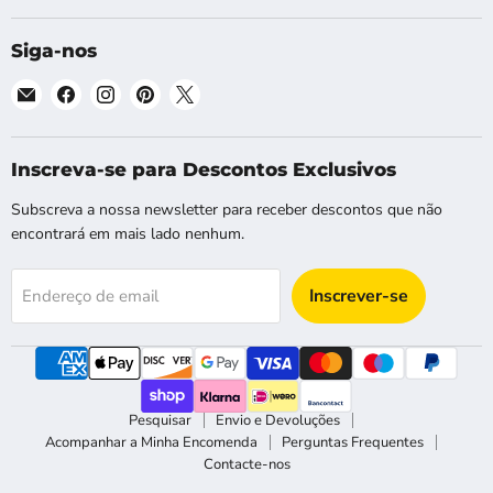
Siga-nos
Email
Encontre-
Encontre-
Encontre-
Encontre-
Shopsta
nos
nos
nos
nos
EU
no
no
no
no
Facebook
Instagram
Pinterest
X
Inscreva-se para Descontos Exclusivos
Subscreva a nossa newsletter para receber descontos que não
encontrará em mais lado nenhum.
Inscrever-se
Endereço de email
Pesquisar
Envio e Devoluções
Acompanhar a Minha Encomenda
Perguntas Frequentes
Contacte-nos