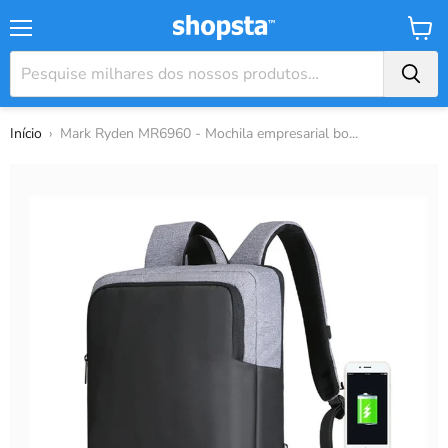
Menu
Carrin
Início
›
Mark Ryden MR6960 - Mochila empresarial bo...