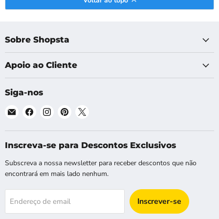
Voltar ao topo
Sobre Shopsta
Apoio ao Cliente
Siga-nos
Email
Encontre-
Encontre-
Encontre-
Encontre-
Shopsta
nos
nos
nos
nos
EU
no
no
no
no
Facebook
Instagram
Pinterest
X
Inscreva-se para Descontos Exclusivos
Subscreva a nossa newsletter para receber descontos que não
encontrará em mais lado nenhum.
Inscrever-se
Endereço de email