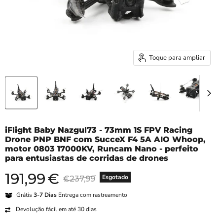
Toque para ampliar
iFlight Baby Nazgul73 - 73mm 1S FPV Racing
Drone PNP BNF com SucceX F4 5A AIO Whoop,
motor 0803 17000KV, Runcam Nano - perfeito
para entusiastas de corridas de drones
191,99
€
Preço atual
Preço original
Esgotado
€237,99
Grátis
3-7 Dias
Entrega com rastreamento
Devolução fácil em até 30 dias