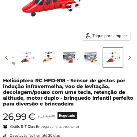
Toque para ampliar
Helicóptero RC HFD-818 - Sensor de gestos por
indução infravermelha, voo de levitação,
decolagem/pouso com uma tecla, retenção de
altitude, motor duplo - brinquedo infantil perfeito
para diversão e brincadeira
26,99
€
Preço atual
Preço original
Esgotado
€33,99
Grátis
3-7 Dias
Entrega com rastreamento
Devolução fácil em até 30 dias