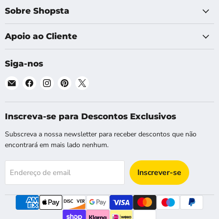
Sobre Shopsta
Apoio ao Cliente
Siga-nos
Email
Encontre-
Encontre-
Encontre-
Encontre-
Shopsta
nos
nos
nos
nos
EU
no
no
no
no
Facebook
Instagram
Pinterest
X
Inscreva-se para Descontos Exclusivos
Subscreva a nossa newsletter para receber descontos que não
encontrará em mais lado nenhum.
Inscrever-se
Endereço de email