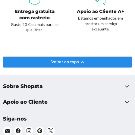
Entrega gratuita
Apoio ao Cliente A+
com rastreio
Estamos empenhados em
prestar um serviço
Gaste 20 € ou mais para se
excelente.
qualificar.
Voltar ao topo
Sobre Shopsta
Apoio ao Cliente
Siga-nos
Email
Encontre-
Encontre-
Encontre-
Encontre-