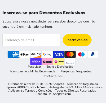
Shopsta
nos
nos
nos
nos
EU
no
no
no
no
Facebook
Instagram
Pinterest
X
Inscreva-se para Descontos Exclusivos
Subscreva a nossa newsletter para receber descontos que não
encontrará em mais lado nenhum.
Inscrever-se
Endereço de email
Pesquisar
Envio e Devoluções
Acompanhar a Minha Encomenda
Perguntas Frequentes
Contacte-nos
Direitos de autor © 2018-2026 Shopsta - Número de Registo da
Empresa: #08025529 - Número de Registo de IVA: GB-244-2220-47 -
Aplicam-se Termos e Condições - Todos os Direitos Reservados -
Shopsta UK
,
Shopsta.com