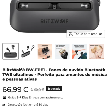
Toque para ampliar
BlitzWolf® BW-FPE1 - Fones de ouvido Bluetooth
TWS ultrafinos - Perfeito para amantes de música
e pessoas ativas
66,99
€
Preço atual
Preço original
Esgotado
€95,99
Grátis
3-7 Dias
Entrega com rastreamento
Devolução fácil em até 30 dias