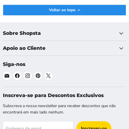
Voltar ao topo
Sobre Shopsta
Apoio ao Cliente
Siga-nos
Email
Encontre-
Encontre-
Encontre-
Encontre-
Shopsta
nos
nos
nos
nos
EU
no
no
no
no
Facebook
Instagram
Pinterest
X
Inscreva-se para Descontos Exclusivos
Subscreva a nossa newsletter para receber descontos que não
encontrará em mais lado nenhum.
Inscrever-se
Endereço de email