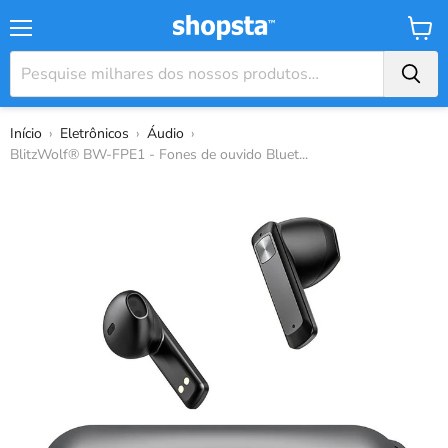
Menu
Carrin
Início
›
Eletrônicos
›
Áudio
›
BlitzWolf® BW-FPE1 - Fones de ouvido Bluet...