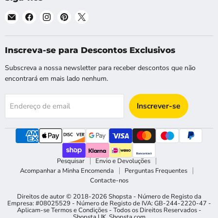
Email
Encontre-
Encontre-
Encontre-
Encontre-
Shopsta
nos
nos
nos
nos
EU
no
no
no
no
Facebook
Instagram
Pinterest
X
Inscreva-se para Descontos Exclusivos
Subscreva a nossa newsletter para receber descontos que não
encontrará em mais lado nenhum.
Inscrever-se
Endereço de email
Pesquisar
Envio e Devoluções
Acompanhar a Minha Encomenda
Perguntas Frequentes
Contacte-nos
Direitos de autor © 2018-2026 Shopsta - Número de Registo da
Empresa: #08025529 - Número de Registo de IVA: GB-244-2220-47 -
Aplicam-se Termos e Condições - Todos os Direitos Reservados -
Shopsta UK
,
Shopsta.com