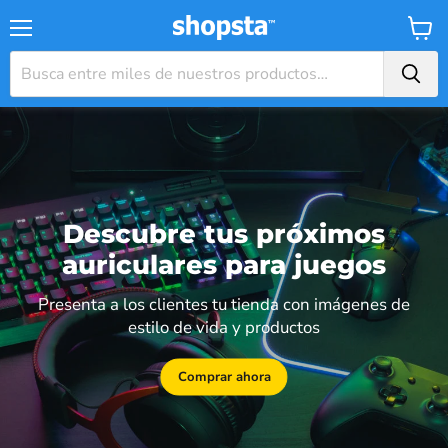
Menú
Carrit
Descubre tus próximos
auriculares para juegos
Presenta a los clientes tu tienda con imágenes de
estilo de vida y productos
Comprar ahora