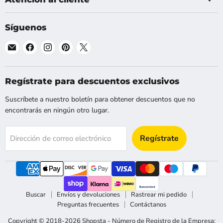
Síguenos
Encuéntranos
Encuéntranos
Encuéntranos
Encuéntranos
Encuéntranos
en
en
en
en
en
Correo
Facebook
Instagram
Pinterest
X
electrónico
Regístrate para descuentos exclusivos
Suscríbete a nuestro boletín para obtener descuentos que no
encontrarás en ningún otro lugar.
Regístrate
Dirección de correo electrónico
Buscar
Envíos y devoluciones
Rastrear mi pedido
Preguntas frecuentes
Contáctanos
Copyright © 2018-2026 Shopsta - Número de Registro de la Empresa: