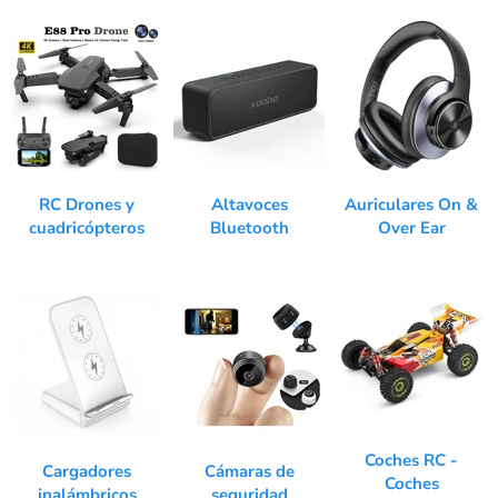
RC Drones y
Altavoces
Auriculares On &
cuadricópteros
Bluetooth
Over Ear
Coches RC -
Cargadores
Cámaras de
Coches
inalámbricos
seguridad