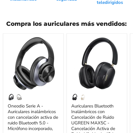
teledirigidos
Compra los auriculares más vendidos:
Oneodio
Auriculares
Serie
Bluetooth
A
Inalámbricos
-
con
Auriculares
Cancelación
inalámbricos
de
con
Ruido
cancelación
UGREEN
activa
MAX5C
de
-
ruido
Cancelación
Bluetooth
Activa
5.0
de
-
Ruido
Micrófono
Híbrida
Oneodio Serie A -
Auriculares Bluetooth
incorporado,
de
Auriculares inalámbricos
Inalámbricos con
carga
43dB,
con cancelación activa de
Cancelación de Ruido
tipo
Hi-
ruido Bluetooth 5.0 -
UGREEN MAX5C -
C
Res
Micrófono incorporado,
Cancelación Activa de
y
LDAC,