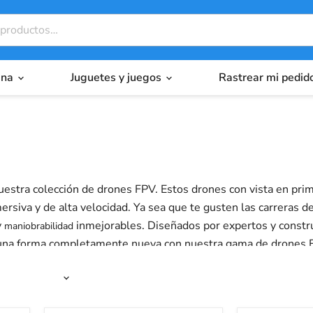
ina
Juguetes y juegos
Rastrear mi pedid
stra colección de drones FPV. Estos drones con vista en prim
ersiva y de alta velocidad. Ya sea que te gusten las carreras 
y
inmejorables. Diseñados por expertos y constru
maniobrabilidad
e una forma completamente nueva con nuestra gama de drones FPV