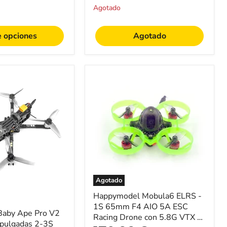
inal
original
original
cámara
Agotado
CADDX
Nebula
Pro
e opciones
Agotado
/
ANT
1200TVL
-
Happymodel
Perfecto
Mobula6
para
ELRS
entusiastas
-
de
1S
los
65mm
drones
F4
AIO
5A
ESC
Racing
Drone
Agotado
con
5.8G
Happymodel Mobula6 ELRS -
VTX
1S 65mm F4 AIO 5A ESC
Baby Ape Pro V2
y
Racing Drone con 5.8G VTX y
receptor
pulgadas 2-3S