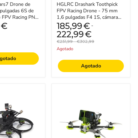
s7 Drone de
cámara
HGLRC Drashark Toothpick
VTX
pulgadas 6S de
FPV Racing Drone - 75 mm
CADDX
e FPV Racing PNP,
1,6 pulgadas F4 1S, cámara
de
, 1.6W VTX GPS -
VTX CADDX de 200 mW -
€
185,99
€
-
200
...
Ideal para entusia...
mW
222,99
€
-
Precio
Precio
€251,99
-
€302,99
Ideal
original
original
para
Agotado
entusiastas
gotado
de
las
Agotado
carreras
de
alta
velocidad
Geprc
Mark5
HD
Vista
-
s
Dron
de
carreras
FPV