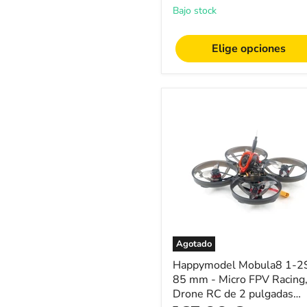
original
original
HDZero
Bajo stock
y
sistema
digital
Elige opciones
Walksnial
-
Ideal
para
Happymodel
entusiastas
Mobula8
y
1-
corredores
2S
de
85
drones
mm
-
Micro
FPV
Racing,
Drone
RC
Agotado
de
2
Happymodel Mobula8 1-2
pulgadas
85 mm - Micro FPV Racing
Whoop
Drone RC de 2 pulgadas
-