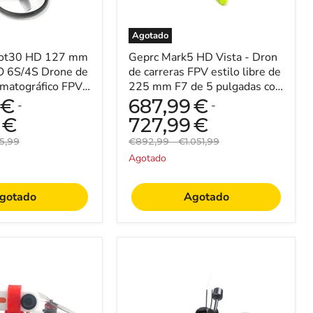
estilo
libre
de
Agotado
225
ico
bot30 HD 127 mm
mm
Geprc Mark5 HD Vista - Dron
F7
O 6S/4S Drone de
de carreras FPV estilo libre de
de
ematográfico FPV
225 mm F7 de 5 pulgadas con
5
s - Con sistema
ESC 50A BL_32, motor
€
687,99
€
-
-
pulgadas
2107.5 y...
con
€
727,99
€
ESC
o
Precio
Precio
5,99
€892,99
-
€1.051,99
50A
nal
original
original
BL_32,
Agotado
motor
2107.5
y
gotado
Agotado
s
sistema
digital
Runcam
Link
iFlight
Wasp
Alpha
-
A85
Perfecto
HD
para
-
entusiastas