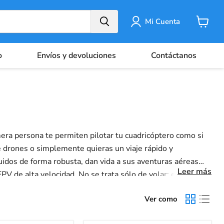
Mi Cuenta
Carrito
o
Envíos y devoluciones
Contáctanos
era persona te permiten pilotar tu cuadricóptero como si
de drones o simplemente quieras un viaje rápido y
idos de forma robusta, dan vida a sus aventuras aéreas
Leer más
 de alta velocidad. No se trata sólo de volar; es la mejor
Ver como