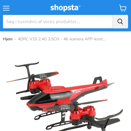
Menu
Kurv
Hjem
›
4DRC V10 2.4G 3.5CH - 4K-kamera APP-kontro...