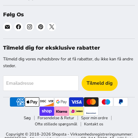
Følg Os
Find
Find
Find
Find
Find
os
os
os
os
os
på
på
på
på
på
[email]
Facebook
Instagram
Pinterest
X
Tilmeld dig for eksklusive rabatter
Tilmeld dig vores nyhedsbrev for at få rabatter, du ikke kan få andre
steder.
Tilmeld dig
Emailadresse
Søg
Forsendelse & Retur
Spor min ordre
Ofte stillede spørgsmål
Kontakt os
Copyright © 2018-2026 Shopsta - Virksomhedsregistreringsnummer: