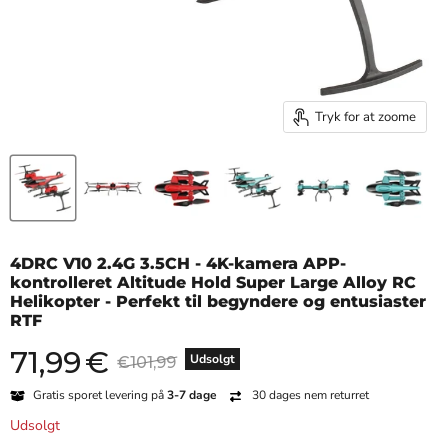
Tryk for at zoome
4DRC V10 2.4G 3.5CH - 4K-kamera APP-
kontrolleret Altitude Hold Super Large Alloy RC
Helikopter - Perfekt til begyndere og entusiaster
RTF
71,99
€
Nuværende pris
Original pris
Udsolgt
€101,99
Gratis sporet levering på
3-7 dage
30 dages nem returret
Udsolgt