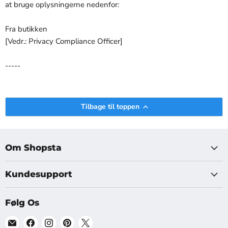
at bruge oplysningerne nedenfor:
Fra butikken
[Vedr.: Privacy Compliance Officer]
-----
Tilbage til toppen
Om Shopsta
Kundesupport
Følg Os
Find
Find
Find
Find
Find