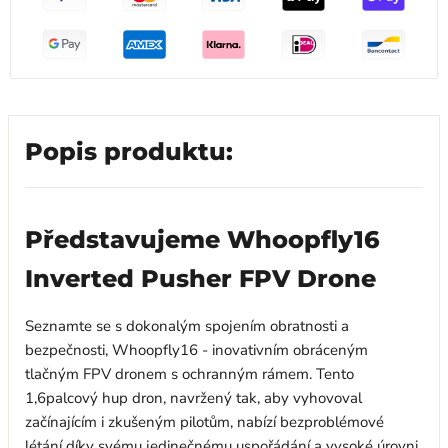
Popis produktu:
Představujeme Whoopfly16
Inverted Pusher FPV Drone
Seznamte se s dokonalým spojením obratnosti a
bezpečnosti, Whoopfly16 - inovativním obráceným
tlačným FPV dronem s ochranným rámem. Tento
1,6palcový hup dron, navržený tak, aby vyhovoval
začínajícím i zkušeným pilotům, nabízí bezproblémové
létání díky svému jedinečnému uspořádání a vysoké úrovni