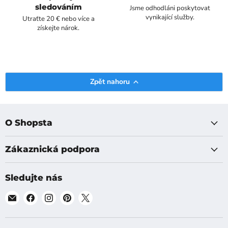
sledováním
Jsme odhodláni poskytovat
vynikající služby.
Utraťte 20 € nebo více a
získejte nárok.
Zpět nahoru
O Shopsta
Zákaznická podpora
Sledujte nás
Najděte
Najděte
Najděte
Najděte
Najděte
nás
nás
nás
nás
nás
na
na
na
na
na