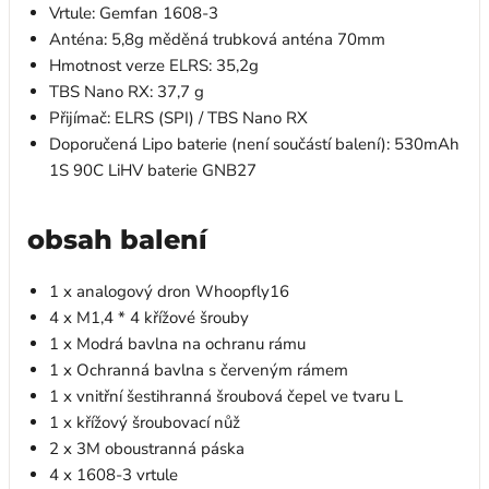
Vrtule: Gemfan 1608-3
Anténa: 5,8g měděná trubková anténa 70mm
Hmotnost verze ELRS: 35,2g
TBS Nano RX: 37,7 g
Přijímač: ELRS (SPI) / TBS Nano RX
Doporučená Lipo baterie (není součástí balení): 530mAh
1S 90C LiHV baterie GNB27
obsah balení
1 x analogový dron Whoopfly16
4 x M1,4 * 4 křížové šrouby
1 x Modrá bavlna na ochranu rámu
1 x Ochranná bavlna s červeným rámem
1 x vnitřní šestihranná šroubová čepel ve tvaru L
1 x křížový šroubovací nůž
2 x 3M oboustranná páska
4 x 1608-3 vrtule