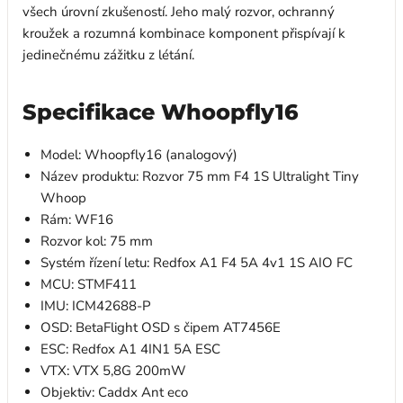
všech úrovní zkušeností. Jeho malý rozvor, ochranný
kroužek a rozumná kombinace komponent přispívají k
jedinečnému zážitku z létání.
Specifikace Whoopfly16
Model: Whoopfly16 (analogový)
Název produktu: Rozvor 75 mm F4 1S Ultralight Tiny
Whoop
Rám: WF16
Rozvor kol: 75 mm
Systém řízení letu: Redfox A1 F4 5A 4v1 1S AIO FC
MCU: STMF411
IMU: ICM42688-P
OSD: BetaFlight OSD s čipem AT7456E
ESC: Redfox A1 4IN1 5A ESC
VTX: VTX 5,8G 200mW
Objektiv: Caddx Ant eco