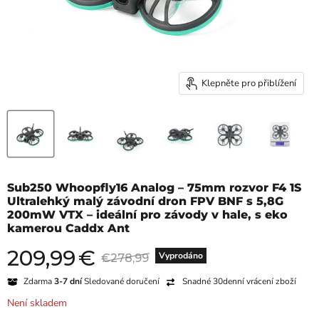
Klepněte pro přiblížení
Sub250 Whoopfly16 Analog – 75mm rozvor F4 1S
Ultralehký malý závodní dron FPV BNF s 5,8G
200mW VTX – ideální pro závody v hale, s eko
kamerou Caddx Ant
209,99
€
Aktuální cena
Původní cena
Vyprodáno
€278,99
Zdarma
3-7 dní
Sledované doručení
Snadné 30denní vrácení zboží
Není skladem