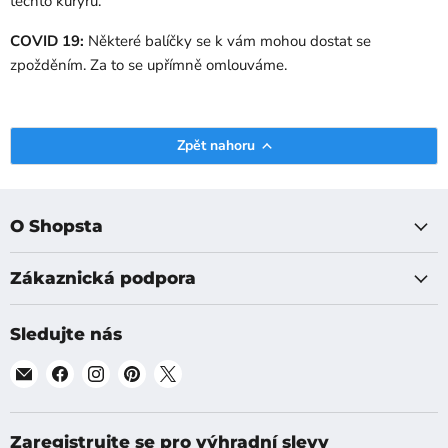
těchto kurýrů.
COVID 19:
Některé balíčky se k vám mohou dostat se
zpožděním. Za to se upřímně omlouváme.
Zpět nahoru
O Shopsta
Zákaznická podpora
Sledujte nás
Najděte
Najděte
Najděte
Najděte
Najděte
nás
nás
nás
nás
nás
na
na
na
na
na
[email]
Facebook
Instagram
Pinterest
X
Zaregistrujte se pro výhradní slevy