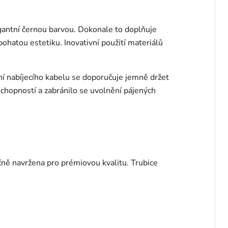
antní černou barvou. Dokonale to doplňuje
bohatou estetiku. Inovativní použití materiálů
vání nabíjecího kabelu se doporučuje jemně držet
schopností a zabránilo se uvolnění pájených
ečně navržena pro prémiovou kvalitu. Trubice