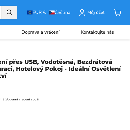
EUR €
Čeština
Můj účet
Košík
u
Doprava a vrácení
Kontaktujte nás
ení přes USB, Vodotěsná, Bezdrátová
aci, Hotelový Pokoj - Ideální Osvětlení
ví
é 30denní vrácení zboží