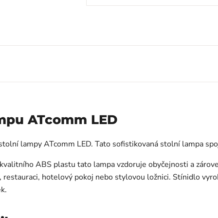
lampu ATcomm LED
stolní lampy ATcomm LED. Tato sofistikovaná stolní lampa spoj
itního ABS plastu tato lampa vzdoruje obyčejnosti a zároveň p
v, restauraci, hotelový pokoj nebo stylovou ložnici. Stínidlo v
k.