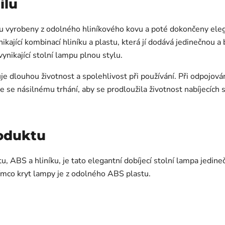
ilu
u vyrobeny z odolného hliníkového kovu a poté dokončeny eleg
ikající kombinací hliníku a plastu, která jí dodává jedinečnou a 
ynikající stolní lampu plnou stylu.
ťuje dlouhou životnost a spolehlivost při používání. Při odpojo
 se násilnému trhání, aby se prodloužila životnost nabíjecích 
roduktu
u, ABS a hliníku, je tato elegantní dobíjecí stolní lampa jedin
atímco kryt lampy je z odolného ABS plastu.