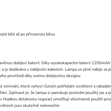
eplé bílé až po přirozenou bílou
avěnou dobíjecí baterií. Díky vysokokapacitní baterii 1200mAh
 je dodávána s nabíjecím kabelem. Lampa se plně nabije za př
tního prostředí díky svému dobíjecímu designu.
ulé stmívání, které vyhoví různým potřebám osvětlení a náladám
ní. Zajímavé je, že lampa si pamatuje poslední použitý jas a 
s hladkou dotykovou regulací umožňují všestranné použití produ
ožnosti jsou skutečně nekonečné.