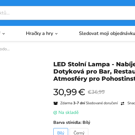
ř
Hračky a hry
Sledovat moji objednávk
do...
LED Stolní Lampa - Nabíj
Dotyková pro Bar, Restaur
Atmosféry pro Pohostinst
30,99
€
Aktuální cena
Původní cena
€36,99
Zdarma
3-7 dní
Sledované doručení
Snadn
na skladě
Barva stínidla:
Bílý
Bílý
Černý