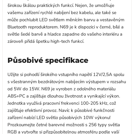
širokou škálou praktických funkcí. Nejen, že umožňuje
vašemu zařízení rychlé nabíjení bez kabelu, ale také se
může pochlubit LED světlem měnícím barvu a vestavěným
Bluetooth reproduktorem. N69 je k dispozici v černé, bílé a
světle šedé barvě a hladce zapadne do vašeho interiéru a
zároveň přidá špetku high-tech funkcí.
Působivé specifikace
Užijte si pohodlí širokého vstupního napětí 12V/2,5A spolu
s všestranným bezdrátovým nabíjecím výstupem v rozsahu
od 5W do 15W. N69 je vyroben z odolného materiálu
ABS+PC a zajišťuje dlouhou životnost a vynikající výkon.
Jednotka využívá pracovní frekvenci 100-205 kHz, což
zajišťuje efektivní provoz. Navíc k působivé funkčnosti
zařízení nabízí LED světlo působivých 10W výkonu!
Prozkoumejte četné barevné možnosti s 256 typy světla
RGB a vytvořte si přizpůsobitelnou atmosféru podle vaší