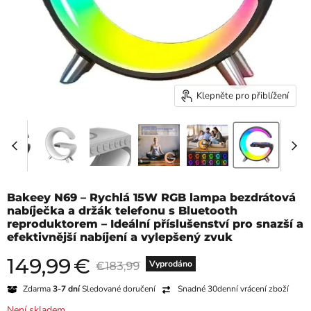
Klepněte pro přiblížení
Bakeey N69 – Rychlá 15W RGB lampa bezdrátová
nabíječka a držák telefonu s Bluetooth
reproduktorem – Ideální příslušenství pro snazší a
efektivnější nabíjení a vylepšený zvuk
149,99
€
Aktuální cena
Původní cena
Vyprodáno
€183,99
Zdarma
3-7 dní
Sledované doručení
Snadné 30denní vrácení zboží
Není skladem