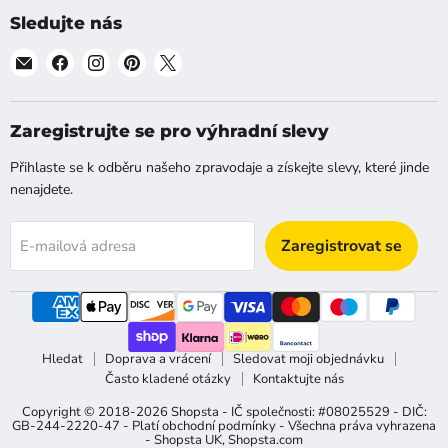
Sledujte nás
Najděte
Najděte
Najděte
Najděte
Najděte
nás
nás
nás
nás
nás
na
na
na
na
na
[email]
Facebook
Instagram
Pinterest
X
Zaregistrujte se pro výhradní slevy
Přihlaste se k odběru našeho zpravodaje a získejte slevy, které jinde
nenajdete.
Zaregistrovat se
E-mailová adresa
Hledat
Doprava a vrácení
Sledovat moji objednávku
Často kladené otázky
Kontaktujte nás
Copyright © 2018-2026 Shopsta - IČ společnosti: #08025529 - DIČ:
GB-244-2220-47 - Platí obchodní podmínky - Všechna práva vyhrazena
-
Shopsta UK
,
Shopsta.com