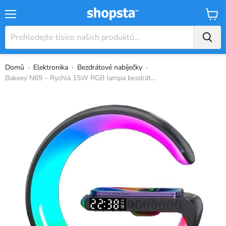
Nabídka
Košík
Domů
›
Elektronika
›
Bezdrátové nabíječky
›
Bakeey N69 – Rychlá 15W RGB lampa bezdráto...