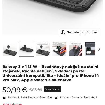
Klepněte pro přiblížení
Bakeey 3 v 1 15 W – Bezdrátový nabíječ na stolní
stojánek, Rychlé nabíjení, Skládací postel,
Univerzální kompatibilita – Ideální pro iPhone 14
Pro Max, Apple Watch a sluchátka
50,99
€
Aktuální cena
Původní cena
Vyprodáno
€63,99
Zdarma
3-7 dní
Sledované doručení
Snadné 30denní vrácení zboží
Není skladem