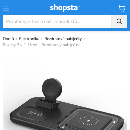
Nabídka
Košík
Domů
›
Elektronika
›
Bezdrátové nabíječky
›
Bakeey 3 v 1 15 W – Bezdrátový nabíječ na ...