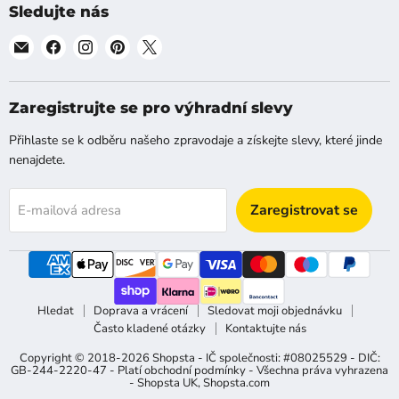
Sledujte nás
Najděte
Najděte
Najděte
Najděte
Najděte
nás
nás
nás
nás
nás
na
na
na
na
na
[email]
Facebook
Instagram
Pinterest
X
Zaregistrujte se pro výhradní slevy
Přihlaste se k odběru našeho zpravodaje a získejte slevy, které jinde
nenajdete.
Zaregistrovat se
E-mailová adresa
Hledat
Doprava a vrácení
Sledovat moji objednávku
Často kladené otázky
Kontaktujte nás
Copyright © 2018-2026 Shopsta - IČ společnosti: #08025529 - DIČ:
GB-244-2220-47 - Platí obchodní podmínky - Všechna práva vyhrazena
-
Shopsta UK
,
Shopsta.com