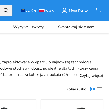
EUR €
Polski
Moje Konto
Koszyk
Wysyłka i zwroty
Skontaktuj się z nami
e, zaprojektowane w oparciu o najnowszą technologię
odowe słuchawki douszne, idealne dla tych, którzy cenią
aterii – nasza kolekcja zaspokaja różne preferencje,
Czytaj więcej
ości. Zapoznaj się z naszą ofertą bezprzewodowych
Zobacz jako
BlitzWolf®