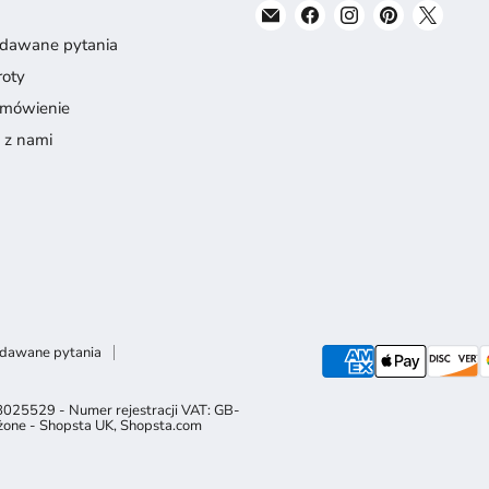
Znajdź
Znajdź
Znajdź
Znajdź
Znajd
nas
nas
nas
nas
nas
adawane pytania
na
na
na
na
na
roty
E-
Facebook
Instagram
Pinterest
X
amówienie
mail
ę z nami
adawane pytania
8025529 - Numer rejestracji VAT: GB-
żone -
Shopsta UK
,
Shopsta.com