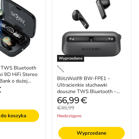
BW-
FPE1
–
Ultracienkie
słuchawki
douszne
TWS
Bluetooth
–
Idealne
dla
Wyprzedane
miłośników
TWS Bluetooth
muzyki
i
i 9D HiFi Stereo
BlitzWolf® BW-FPE1 –
osób
Bank o dużej
aktywnych
Ultracienkie słuchawki
CVC8.0 Mikrofon z
€
douszne TWS Bluetooth –
Idealne dla miłośników muzyki
Aktualna
66,99
€
cena
i osób aktywnych
Cena
€95,99
ny
oryginalna
 do koszyka
Niedostępne
y
Wyprzedane