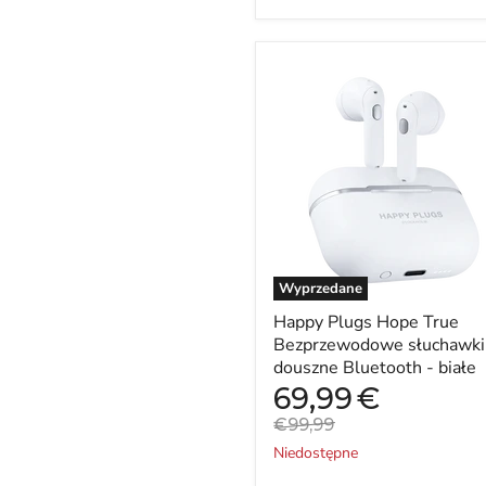
Happy
Plugs
Hope
True
Bezprzewodowe
słuchawki
douszne
Bluetooth
-
białe
Wyprzedane
Happy Plugs Hope True
Bezprzewodowe słuchawki
douszne Bluetooth - białe
Aktualna
69,99
€
cena
Cena
€99,99
oryginalna
Niedostępne