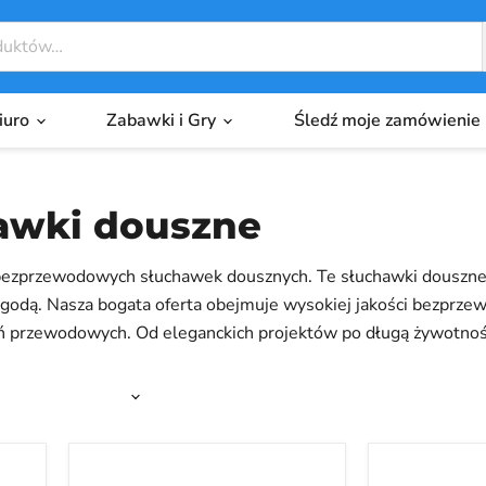
biuro
Zabawki i Gry
Śledź moje zamówienie
awki douszne
ie bezprzewodowych słuchawek dousznych. Te słuchawki douszn
godą. Nasza bogata oferta obejmuje wysokiej jakości bezprzew
ń przewodowych. Od eleganckich projektów po długą żywotność b
i utworami, podcastami i audiobookami w absolutnej przejrzyst
muzyki.
Słuchawki
INSMA