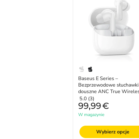
E
Series
–
Bezprzewodowe
słuchawki
douszne
ANC
True
Wireless,
12
mm
SuperBass,
Bluetooth
6.0
Baseus E Series –
Bezprzewodowe słuchawki
douszne ANC True Wireles
12 mm SuperBass, Blueto
5.0 (3)
99,99
€
6.0
W magazynie
Wybierz opcje