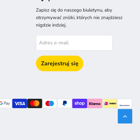
ź
Zapisz się do naszego biuletynu, aby
otrzymywać zniżki, których nie znajdziesz
nigdzie indziej.
Adres e-mail
Zarejestruj się