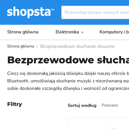
Strona główna
Elektronika
Komputery i 
Bezprzewodowe słuchawki douszne
Strona główna
Bezprzewodowe słuch
Ciesz się doskonałą jakością dźwięku dzięki naszej oferc
Bluetooth, umożliwiają słuchanie muzyki z niezrównaną wy
sobie doskonałe szczegóły dźwięku i wolność od ogranicze
dzięki czemu znajdziesz idealną parę. Ciesz się ulubionym
słuchawek dousznych i zmień sposób, w jaki dziś słuchasz 
Filtry
Sortuj według
Baseus