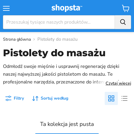
Menu
Koszy
Pistolety do masażu
Strona główna
Pistolety do masażu
Odmłodź swoje mięśnie i usprawnij regenerację dzięki
naszej najwyższej jakości pistoletom do masażu. Te
profesjonalne narzędzia, przeznaczone do intensywnej
Czytaj więcej
terapii mięśni, zapewniają głęboką stymulację tkanek, która
przyspiesza regenerację mięśni i łagodzi napięcie. W naszej
Filtry
Sortuj według
ofercie znajdują się urządzenia o doskonałej żywotności
baterii, zapewniające nieprzerwane sesje na potrzeby
potreningowe lub relaksacyjne. Doświadcz korzyści
Ta kolekcja jest pusta
płynących z profesjonalnego masażu w dogodnym dla