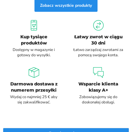
Ciebie czasie, poprawiającego ogólne samopoczucie i
Zobacz wszystkie produkty
wyniki sportowe. Popraw swoją codzienną pielęgnację
dzięki naszej obszernej kolekcji pistoletów do masażu.
Odkryj moc ukierunkowanej ulgi i przekształć swój powrót
do zdrowia już dziś.
Kup tysiące
Łatwy zwrot w ciągu
produktów
30 dni
Dostępny w magazynie i
Łatwo zarządzaj zwrotami za
gotowy do wysyłki.
pomocą swojego konta.
Darmowa dostawa z
Wsparcie klienta
numerem przesyłki
klasy A+
Wydaj co najmniej 25 € aby
Zobowiązujemy się do
się zakwalifikować.
doskonałej obsługi.