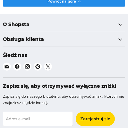
Powrót na górę
O Shopsta
Obsługa klienta
Śledź nas
Znajdź
Znajdź
Znajdź
Znajdź
Znajdź
nas
nas
nas
nas
nas
na
na
na
na
na
E-
Facebook
Instagram
Pinterest
X
Zapisz się, aby otrzymywać wyłączne zniżki
mail
Zapisz się do naszego biuletynu, aby otrzymywać zniżki, których nie
znajdziesz nigdzie indziej.
Zarejestruj się
Adres e-mail