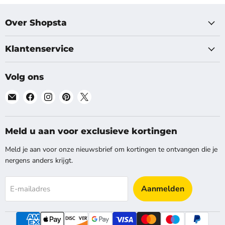
Over Shopsta
Klantenservice
Volg ons
Vind
Vind
Vind
Vind
Vind
ons
ons
ons
ons
ons
op
op
op
op
op
E-
Facebook
Instagram
Pinterest
X
Meld u aan voor exclusieve kortingen
mail
Meld je aan voor onze nieuwsbrief om kortingen te ontvangen die je
nergens anders krijgt.
Aanmelden
E-mailadres