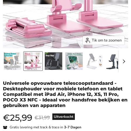
Tik om te zoomen
Universele opvouwbare telescoopstandaard -
Desktophouder voor mobiele telefoon en tablet
Compatibel met iPad Air, iPhone 12, XS, 11 Pro,
POCO X3 NFC - Ideaal voor handsfree bekijken en
gebruiken van apparaten
€
25,99
Huidige prijs
Oorspronkelijke prijs
Uitverkocht
€31,99
Gratis levering met track & trace in
3-7 Dagen