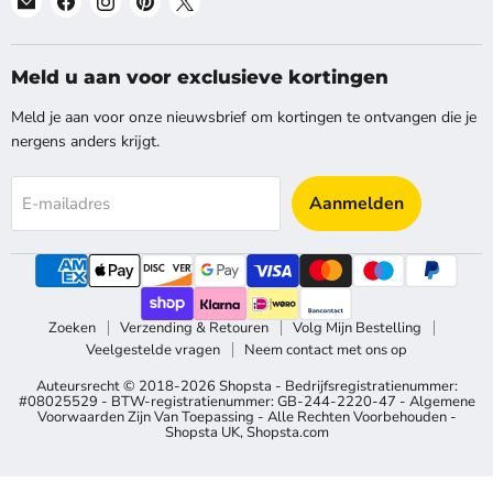
ons
ons
ons
ons
ons
op
op
op
op
op
E-
Facebook
Instagram
Pinterest
X
Meld u aan voor exclusieve kortingen
mail
Meld je aan voor onze nieuwsbrief om kortingen te ontvangen die je
nergens anders krijgt.
Aanmelden
E-mailadres
Zoeken
Verzending & Retouren
Volg Mijn Bestelling
Veelgestelde vragen
Neem contact met ons op
Auteursrecht © 2018-2026 Shopsta - Bedrijfsregistratienummer:
#08025529 - BTW-registratienummer: GB-244-2220-47 - Algemene
Voorwaarden Zijn Van Toepassing - Alle Rechten Voorbehouden -
Shopsta UK
,
Shopsta.com