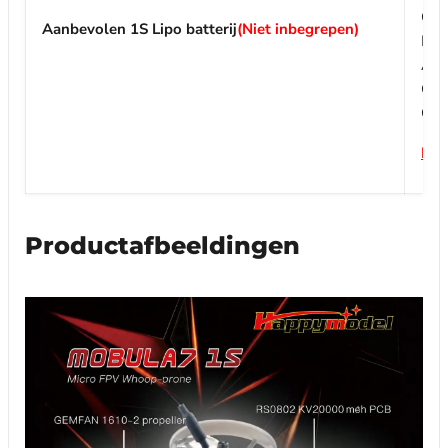
Con
Aanbevolen 1S Lipo batterij
(Niet inbegrepen)
Pie
Af
Gew
Con
Pro
Productafbeeldingen