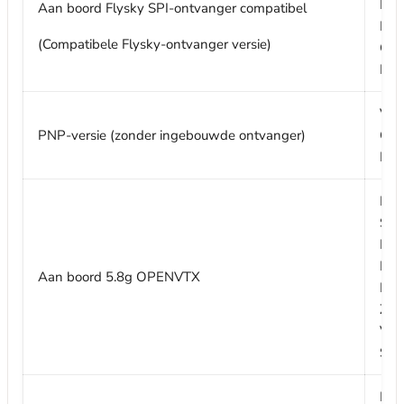
Pro
Aan boord Flysky SPI-ontvanger compatibel
Kan
(Compatibele Flysky-ontvanger versie)
Gee
Fai
Vol
PNP-versie (zonder ingebouwde ontvanger)
Ond
IR1
Fir
Sma
PIT
RCE
Aan boord 5.8g OPENVTX
Kan
Zen
Voe
Str
Mod