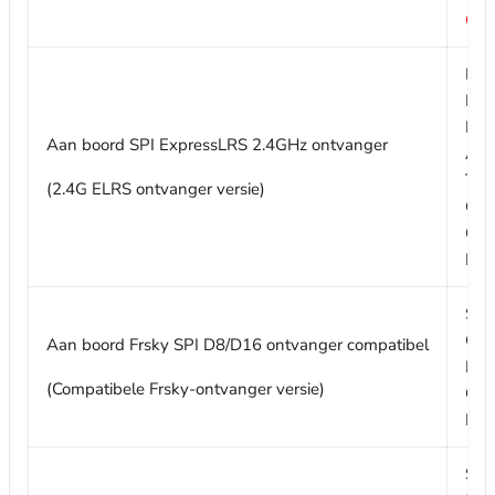
Ond
Pak
Exp
RF-
Aan boord SPI ExpressLRS 2.4GHz ontvanger
Ant
Tel
(2.4G ELRS ontvanger versie)
Ont
Com
Kon
SPI
Com
Aan boord Frsky SPI D8/D16 ontvanger compatibel
Kan
(Compatibele Frsky-ontvanger versie)
Gee
Fai
SPI