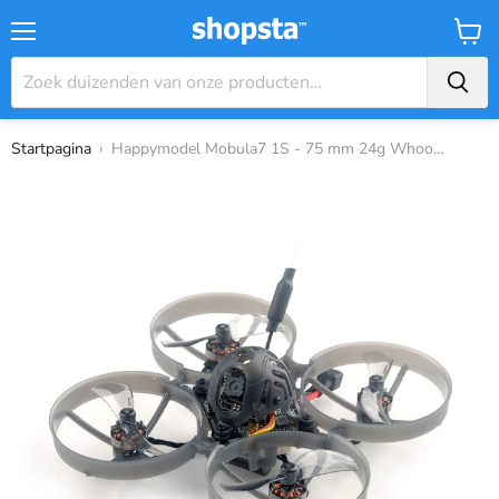
Menu
Winke
Startpagina
›
Happymodel Mobula7 1S - 75 mm 24g Whoop FP...