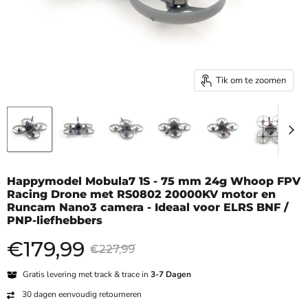
Tik om te zoomen
Happymodel Mobula7 1S - 75 mm 24g Whoop FPV
Racing Drone met RS0802 20000KV motor en
Runcam Nano3 camera - Ideaal voor ELRS BNF /
PNP-liefhebbers
€
179,99
Huidige prijs
Oorspronkelijke prijs
€227,99
Gratis levering met track & trace in
3-7 Dagen
30 dagen eenvoudig retourneren