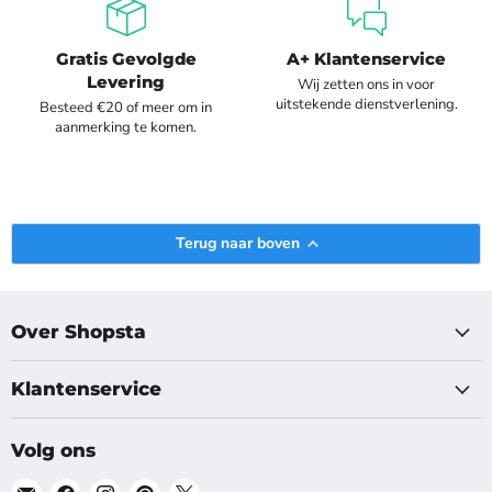
Gratis Gevolgde
A+ Klantenservice
Levering
Wij zetten ons in voor
uitstekende dienstverlening.
Besteed €20 of meer om in
aanmerking te komen.
Terug naar boven
Over Shopsta
Klantenservice
Volg ons
Vind
Vind
Vind
Vind
Vind