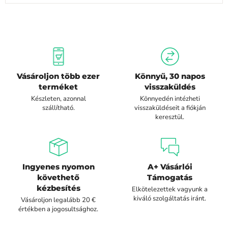
Vásároljon több ezer
Könnyű, 30 napos
terméket
visszaküldés
Készleten, azonnal
Könnyedén intézheti
szállítható.
visszaküldéseit a fiókján
keresztül.
Ingyenes nyomon
A+ Vásárlói
követhető
Támogatás
kézbesítés
Elkötelezettek vagyunk a
kiváló szolgáltatás iránt.
Vásároljon legalább 20 €
értékben a jogosultsághoz.