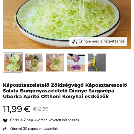
Érintse meg a nagyításhoz
Káposztaszeletelő Zöldségvágó Káposztareszelő
Saláta Burgonyaszeletelő Dinnye Sárgarépa
Uborka Aprító Otthoni Konyhai eszközök
11,99
€
Jelenlegi ár
Eredeti ár
€13,99
€2.99
3-7 nap
Nyomon követett kézbesítés
Könnyű 30 napos visszatérítés