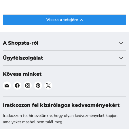
Vissza a tetejére
A Shopsta-ról
Ügyfélszolgálat
Kövess minket
Találj
Találj
Találj
Találj
Találj
meg
meg
meg
meg
meg
minket
minket
minket
minket
minket
a
a
a
a
a
Iratkozzon fel kizárólagos kedvezményekért
E-
Facebook
Instagram
Pinterest
X
Iratkozzon fel hírlevelünkre, hogy olyan kedvezményeket kapjon,
mail
platformon
platformon
platformon
platformon
amelyeket máshol nem talál meg.
platformon