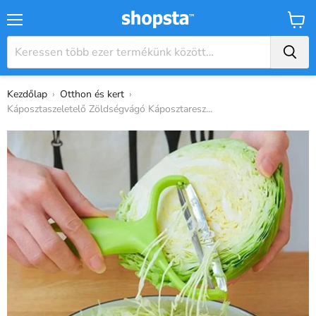
Menü
Kosár
Kezdőlap
›
Otthon és kert
›
Káposztaszeletelő Zöldségvágó Káposztaresz...