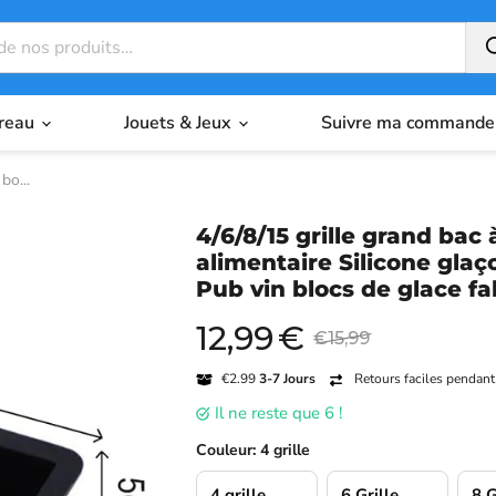
ureau
Jouets & Jeux
Suivre ma commande
bo...
4/6/8/15 grille grand bac
alimentaire Silicone gla
Pub vin blocs de glace f
12,99
€
Prix actuel
Prix original
€15,99
€2.99
3-7 Jours
Retours faciles pendant
Il ne reste que 6 !
Couleur:
4 grille
4 grille
6 Grille
8 G