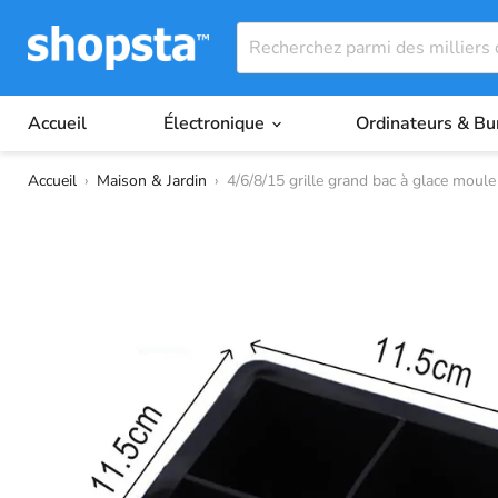
Accueil
Électronique
Ordinateurs & B
Accueil
›
Maison & Jardin
›
4/6/8/15 grille grand bac à glace moule 