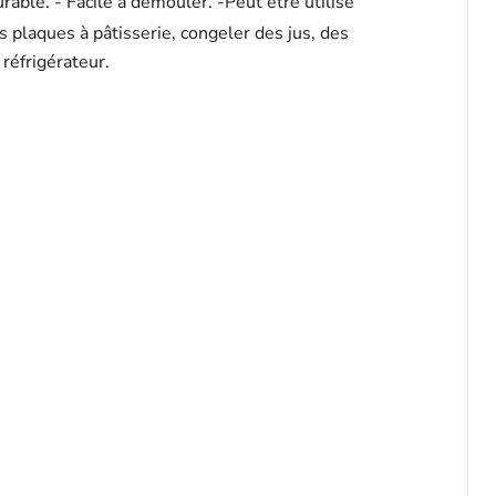
rable. - Facile à démouler. -Peut être utilisé
 plaques à pâtisserie, congeler des jus, des
réfrigérateur.