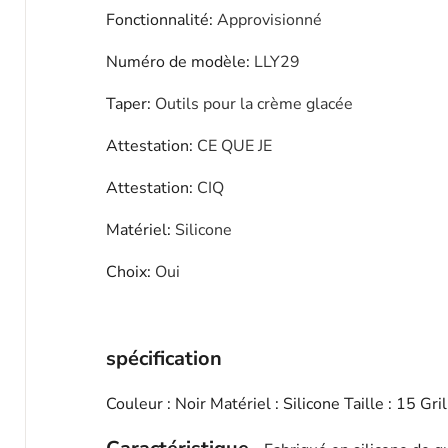
Fonctionnalité
:
Approvisionné
Numéro de modèle
:
LLY29
Taper
:
Outils pour la crème glacée
Attestation
:
CE QUE JE
Attestation
:
CIQ
Matériel
:
Silicone
Choix
:
Oui
nom du mod = éditeur ckeditor
spécification
Couleur : Noir Matériel : Silicone Taille : 15 G