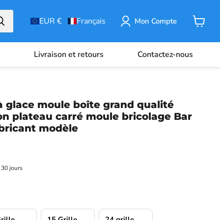
EUR €
Français
Mon Compte
Panier
Livraison et retours
Contactez-nous
 à glace moule boîte grand qualité
çon plateau carré moule bricolage Bar
abricant modèle
 30 jours
rille
15 Grille
24 grille