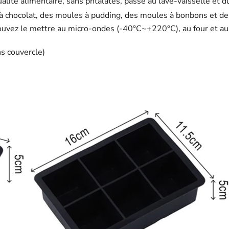
alité alimentaire, sans phtalates, passe au lave-vaisselle et du
à chocolat, des moules à pudding, des moules à bonbons et des
 pouvez le mettre au micro-ondes (-40°C~+220°C), au four et au 
ns couvercle)