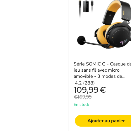
SOMiC
G
-
Casque
de
jeu
sans
fil
avec
micro
amovible
-
3
Série SOMiC G - Casque d
modes
jeu sans fil avec micro
de
amovible - 3 modes de
connexion
connexion : Bluetooth, clé
4.2 (288)
:
Prix
109,99
€
USB 2,4 G, filaire...
Bluetooth,
actuel
clé
Prix
€169,95
USB
original
En stock
2,4
G,
filaire
Ajouter au panier
3,5
mm