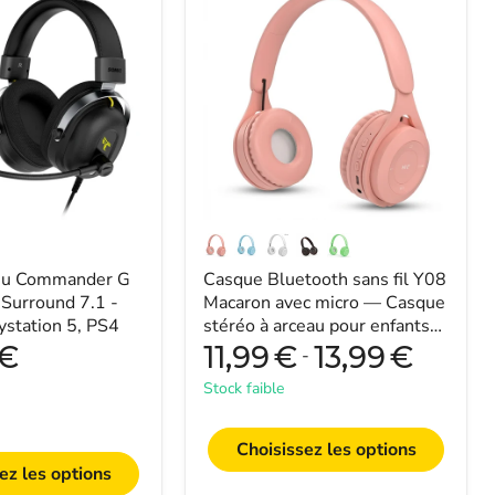
Bluetooth
sans
fil
Y08
Macaron
avec
micro
—
Casque
stéréo
à
arceau
pour
enfants
jeu Commander G
Casque Bluetooth sans fil Y08
et
jeux
 Surround 7.1 -
Macaron avec micro — Casque
vidéo
ystation 5, PS4
stéréo à arceau pour enfants
et jeux vidéo
€
11,99
€
13,99
€
-
Stock faible
Choisissez les options
ez les options