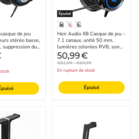
unité
50
mm,
Épuisé
lumières
colorées
RVB,
asque de jeu
Heir Audio X8 Casque de jeu –
son
surround
teurs stéréo basse,
7.1 canaux, unité 50 mm,
4D,
, suppression du
lumières colorées RVB, son
micro
icro-pour les
surround 4D, micro à réduction
Prix
€
50,99
€
à
actuel
de b...
réduction
Prix
Prix
€62,99
-
€69,99
de
original
original
En rupture de stock
stock
bruit
à
360°
Épuisé
Épuisé
–
Design
ergonomique
confortable
pour
FANTECH
les
AC3001S
joueurs
-
et
Support
expérience
pour