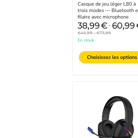
Casque de jeu léger L80 à
trois modes — Bluetooth e
filaire avec microphone
38,99
€
60,99
-
Prix
Prix
€45,99
-
€73,99
original
original
En stock
Choisissez les options
SOMIC
GS401
-
Casque
de
jeu
sans
fil
7.1