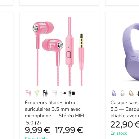
Switch
et
plus
encore
Écouteurs
Casque
filaires
sans
intra-
fil
auriculaires
M5
3,5
Bluetooth
mm
5.3
avec
—
microphone
Casque
—
stéréo
Stéréo
Hi-
HIFI
Fi
Bass
pliable
avec
micro
Écouteurs filaires intra-
Casque sans 
n
auriculaires 3,5 mm avec
5.3 — Casqu
microphone — Stéréo HIFI
pliable avec
Bass
5.0 (2)
22,90
9,99
€
17,99
€
-
En stock
Stock faible