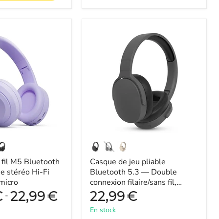
Casque
de
jeu
pliable
Bluetooth
5.3
—
Double
connexion
filaire/sans
fil,
réduction
de
bruit
(iPhone
fil M5 Bluetooth
Casque de jeu pliable
&
Xiaomi)
e stéréo Hi-Fi
Bluetooth 5.3 — Double
 micro
connexion filaire/sans fil,
réduction de bruit (iPhone &
€
22,99
€
22,99
€
-
Xiaomi)
En stock