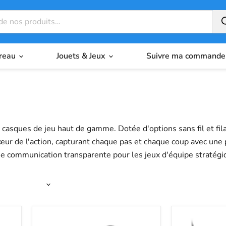
ureau
Jouets & Jeux
Suivre ma commande
e casques de jeu haut de gamme. Dotée d'options sans fil et fi
ur de l'action, capturant chaque pas et chaque coup avec une pr
ne communication transparente pour les jeux d'équipe stratég
 l'expérience audio immersive dont vous avez besoin pour pren
Commander
Casque