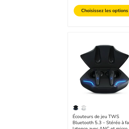
Choisissez les options
Écouteurs
de
jeu
TWS
Bluetooth
5.3
–
Stéréo
à
faible
latence
avec
ANC
et
micro
Écouteurs de jeu TWS
Bluetooth 5.3 – Stéréo à fa
latence avec ANC et micro