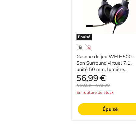
-
Son
Surround
virtuel
7.1,
unité
50
Épuisé
mm,
lumière
respiratoire
Casque de jeu WH H500 -
dynamique
RVB,
Son Surround virtuel 7.1,
microphone
unité 50 mm, lumière
omnidirectionnel
respiratoire dynamique RV
Prix
56,99
€
-
actuel
microphone omnidir...
Parfait
Prix
Prix
€68,99
-
€72,99
pour
original
original
En rupture de stock
une
expérience
de
Épuisé
jeu
immersive