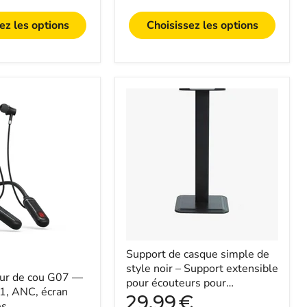
ez les options
Choisissez les options
Support
de
casque
simple
de
style
noir
–
Support
extensible
pour
écouteurs
pour
ordinateur
Support de casque simple de
portable
style noir – Support extensible
our de cou G07 —
–
pour écouteurs pour
Idéal
1, ANC, écran
ordinateur portable – Idéal
Prix
29,99
€
pour
es