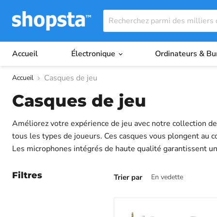
Accueil
Électronique
Ordinateurs & B
Casques de jeu
Accueil
Casques de jeu
Améliorez votre expérience de jeu avec notre collection d
tous les types de joueurs. Ces casques vous plongent au cœ
Les microphones intégrés de haute qualité garantissent u
RPG ou un joueur occasionnel, nos casques de jeu offrent
auparavant.
Filtres
Trier par
Série