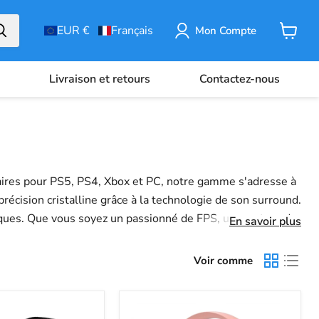
EUR €
Français
Mon Compte
Panier
Livraison et retours
Contactez-nous
laires pour PS5, PS4, Xbox et PC, notre gamme s'adresse à
écision cristalline grâce à la technologie de son surround.
iques. Que vous soyez un passionné de FPS, un amateur de
En savoir plus
dre le dessus. Plongez-vous dans le jeu comme jamais
Voir comme
Casque