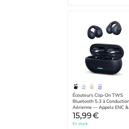
-
Compatible
avec
PS5
Écouteurs
/
Clip-
PS4
On
/
TWS
PC
Bluetooth
/
5.3
ordinateur
à
/
Conduction
téléphone
Aérienne
/
—
XBOX
Appels
/
ENC
commutateur
&
Mode
Jeu
Écouteurs Clip-On TWS
Bluetooth 5.3 à Conductio
Aérienne — Appels ENC &
Mode Jeu
15,99
€
En stock