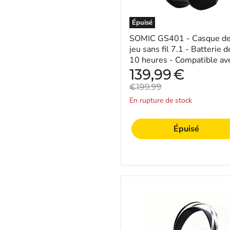
-
Batterie
de
Épuisé
10
heures
SOMIC GS401 - Casque d
-
jeu sans fil 7.1 - Batterie d
Compatible
10 heures - Compatible av
avec
PC, PS5, PS4 sans fil et to
Prix
139,99
€
PC,
actuel
les ...
PS5,
Prix
€199,99
PS4
original
En rupture de stock
sans
fil
et
Épuisé
tous
les
appareils
via
une
prise
casque
Casque
3,5
de
mm
jeu
WH
H500