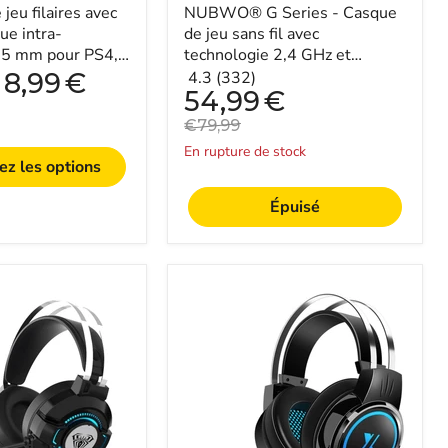
jeu filaires avec
NUBWO® G Series - Casque
5.3,
microphone
ue intra-
de jeu sans fil avec
antibruit
3,5 mm pour PS4,
technologie 2,4 GHz et
et
 téléphone et
Bluetooth 5.3, microphone
8,99
€
4.3 (332)
-
son
Prix
54,99
€
antibruit et son stéré...
stéréo
actuel
-
Prix
€79,99
Compatible
original
En rupture de stock
avec
ez les options
PS5
/
Épuisé
PS4
/
PC
/
ordinateur
Heir
/
Audio
téléphone
X8
/
Casque
XBOX
de
/
jeu
Switch
–
7.1
canaux,