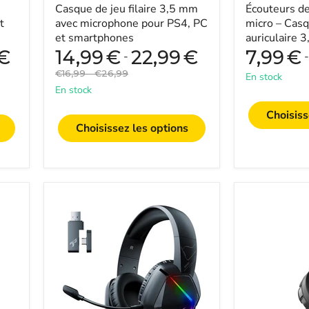
Casque de jeu filaire 3,5 mm
Écouteurs de 
CSGO,
téléphone
t
avec microphone pour PS4, PC
micro – Casq
et
et smartphones
auriculaire 
ordinateur
PUBG, CSGO,
€
14,99
€
22,99
€
7,99
€
-
portable
ordinateur ...
Prix
Prix
€16,99
-
€26,99
En stock
original
original
En stock
Choisiss
Choisissez les options
SOMIC
AULA
GS
S602
Casque
casque
Gaming
de
Sans
jeu
Fil
filaire-
7.1
écouteurs
-
stéréo
Autonomie
basse,