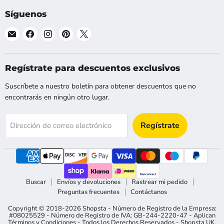
Síguenos
Encuéntranos
Encuéntranos
Encuéntranos
Encuéntranos
Encuéntranos
en
en
en
en
en
Correo
Facebook
Instagram
Pinterest
X
electrónico
Regístrate para descuentos exclusivos
Suscríbete a nuestro boletín para obtener descuentos que no
encontrarás en ningún otro lugar.
Regístrate
Dirección de correo electrónico
Buscar
Envíos y devoluciones
Rastrear mi pedido
Preguntas frecuentes
Contáctanos
Copyright © 2018-2026 Shopsta - Número de Registro de la Empresa:
#08025529 - Número de Registro de IVA: GB-244-2220-47 - Aplican
Términos y Condiciones - Todos los Derechos Reservados -
Shopsta UK
,