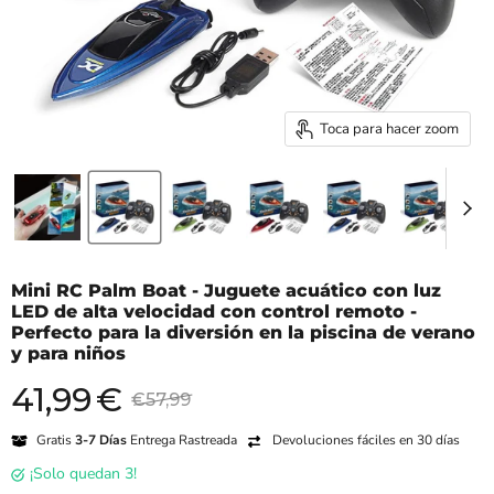
Toca para hacer zoom
Mini RC Palm Boat - Juguete acuático con luz
LED de alta velocidad con control remoto -
Perfecto para la diversión en la piscina de verano
y para niños
41,99
€
Precio actual
Precio original
€57,99
Gratis
3-7 Días
Entrega Rastreada
Devoluciones fáciles en 30 días
¡Solo quedan 3!