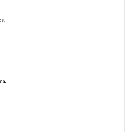
os.
na.