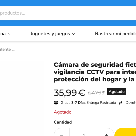
ina
Juguetes y juegos
Rastrear mi pedid
tente ...
Cámara de seguridad fict
vigilancia CCTV para inter
protección del hogar y l
35,99
€
Precio actual
Precio original
Agotado
€47,99
Gratis
3-7 Días
Entrega Rastreada
Devolu
Agotado
Cantidad