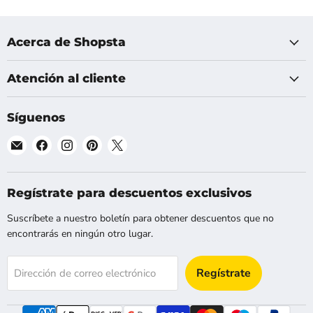
Acerca de Shopsta
Atención al cliente
Síguenos
Encuéntranos
Encuéntranos
Encuéntranos
Encuéntranos
Encuéntranos
en
en
en
en
en
Correo
Facebook
Instagram
Pinterest
X
electrónico
Regístrate para descuentos exclusivos
Suscríbete a nuestro boletín para obtener descuentos que no
encontrarás en ningún otro lugar.
Regístrate
Dirección de correo electrónico