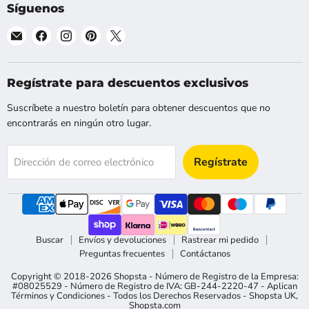
Síguenos
Encuéntranos
Encuéntranos
Encuéntranos
Encuéntranos
Encuéntranos
en
en
en
en
en
Correo
Facebook
Instagram
Pinterest
X
electrónico
Regístrate para descuentos exclusivos
Suscríbete a nuestro boletín para obtener descuentos que no
encontrarás en ningún otro lugar.
Regístrate
Dirección de correo electrónico
Buscar
Envíos y devoluciones
Rastrear mi pedido
Preguntas frecuentes
Contáctanos
Copyright © 2018-2026 Shopsta - Número de Registro de la Empresa:
#08025529 - Número de Registro de IVA: GB-244-2220-47 - Aplican
Términos y Condiciones - Todos los Derechos Reservados -
Shopsta UK
,
Shopsta.com