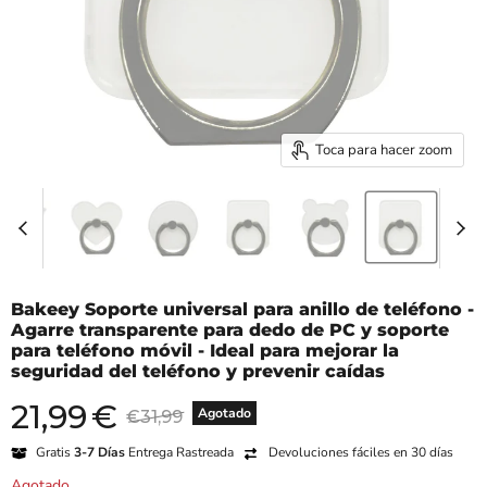
Toca para hacer zoom
Bakeey Soporte universal para anillo de teléfono -
Agarre transparente para dedo de PC y soporte
para teléfono móvil - Ideal para mejorar la
seguridad del teléfono y prevenir caídas
21,99
€
Precio actual
Precio original
Agotado
€31,99
Gratis
3-7 Días
Entrega Rastreada
Devoluciones fáciles en 30 días
Agotado