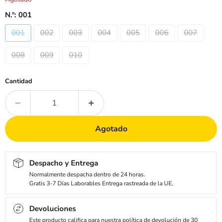
N.º:
001
001
002
003
004
005
006
007
008
009
010
Cantidad
Agotado
Despacho y Entrega
Normalmente despacha dentro de 24 horas.
Gratis 3-7 Días Laborables Entrega rastreada de la UE.
Devoluciones
Este producto califica para nuestra política de devolución de 30