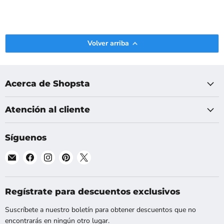
Volver arriba
Acerca de Shopsta
Atención al cliente
Síguenos
Encuéntranos
Encuéntranos
Encuéntranos
Encuéntranos
Encuéntranos
en
en
en
en
en
Correo
Facebook
Instagram
Pinterest
X
electrónico
Regístrate para descuentos exclusivos
Suscríbete a nuestro boletín para obtener descuentos que no
encontrarás en ningún otro lugar.