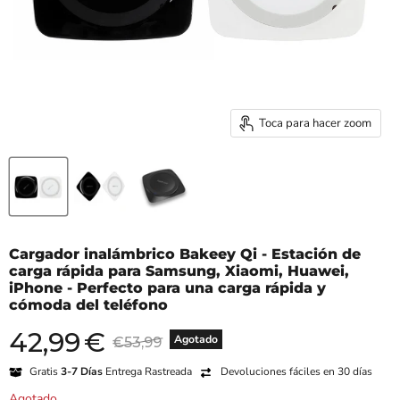
Toca para hacer zoom
Cargador inalámbrico Bakeey Qi - Estación de
carga rápida para Samsung, Xiaomi, Huawei,
iPhone - Perfecto para una carga rápida y
cómoda del teléfono
42,99
€
Precio actual
Precio original
Agotado
€53,99
Gratis
3-7 Días
Entrega Rastreada
Devoluciones fáciles en 30 días
Agotado