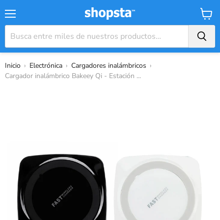
Menú
Carrit
Inicio
›
Electrónica
›
Cargadores inalámbricos
›
Cargador inalámbrico Bakeey Qi - Estación ...