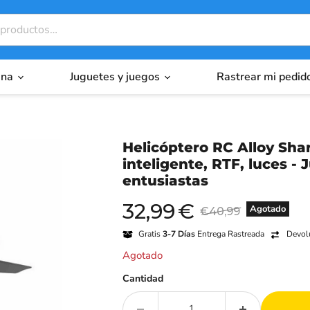
ina
Juguetes y juegos
Rastrear mi pedid
Helicóptero RC Alloy Shar
inteligente, RTF, luces -
entusiastas
32,99
€
Precio actual
Precio original
Agotado
€40,99
Gratis
3-7 Días
Entrega Rastreada
Devolu
Agotado
Cantidad