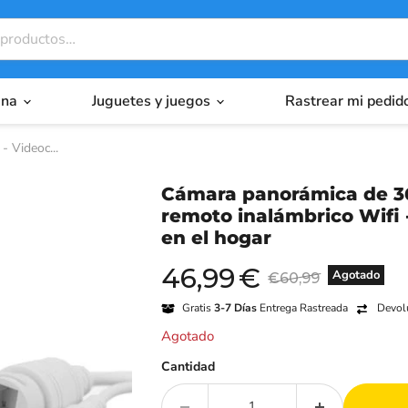
ina
Juguetes y juegos
Rastrear mi pedid
- Videoc...
Cámara panorámica de 36
remoto inalámbrico Wifi -
en el hogar
46,99
€
Precio actual
Precio original
Agotado
€60,99
Gratis
3-7 Días
Entrega Rastreada
Devolu
Agotado
Cantidad