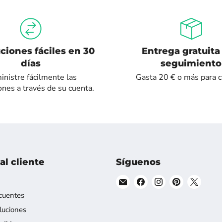
ciones fáciles en 30
Entrega gratuita
días
seguimiento
nistre fácilmente las
Gasta 20 € o más para ca
ones a través de su cuenta.
al cliente
Síguenos
Encuéntranos
Encuéntranos
Encuéntranos
Encuéntran
Encué
en
en
en
en
en
cuentes
Correo
Facebook
Instagram
Pinterest
X
luciones
electrónico