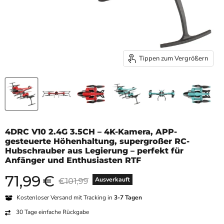
Tippen zum Vergrößern
4DRC V10 2.4G 3.5CH – 4K-Kamera, APP-
gesteuerte Höhenhaltung, supergroßer RC-
Hubschrauber aus Legierung – perfekt für
Anfänger und Enthusiasten RTF
71,99
€
Aktueller Preis
Originalpreis
Ausverkauft
€101,99
Kostenloser Versand mit Tracking in
3-7 Tagen
30 Tage einfache Rückgabe