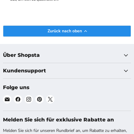
Zurück nach oben
Über Shopsta
Kundensupport
Folge uns
Finde
Finde
Finde
Finde
Finde
uns
uns
uns
uns
uns
auf
auf
auf
auf
auf
E-
Facebook
Instagram
Pinterest
X
Melden Sie sich für exklusive Rabatte an
Mail
Melden Sie sich für unseren Rundbrief an, um Rabatte zu erhalten,