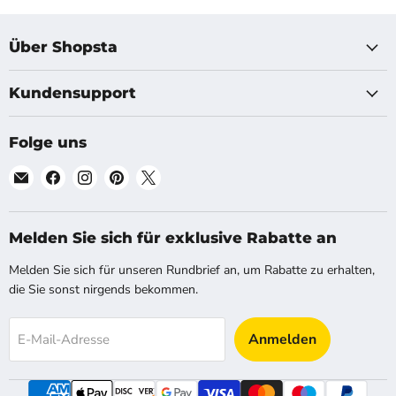
Über Shopsta
Kundensupport
Folge uns
Finde
Finde
Finde
Finde
Finde
uns
uns
uns
uns
uns
auf
auf
auf
auf
auf
E-
Facebook
Instagram
Pinterest
X
Melden Sie sich für exklusive Rabatte an
Mail
Melden Sie sich für unseren Rundbrief an, um Rabatte zu erhalten,
die Sie sonst nirgends bekommen.
Anmelden
E-Mail-Adresse